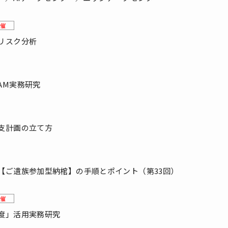
催
リスク分析
AM実務研究
支計画の立て方
【ご遺族参加型納棺】の手順とポイント（第33回）
催
度」活用実務研究