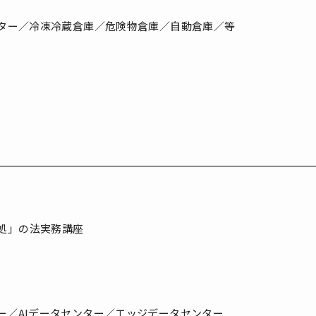
センター／冷凍冷蔵倉庫／危険物倉庫／自動倉庫／等
処」の法実務講座
ター／AIデータセンター／エッジデータセンター