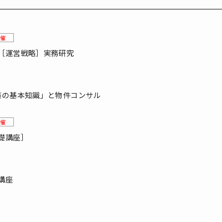
催
［運営戦略］実務研究
築の基本知識」と物件コンサル
催
礎講座］
講座