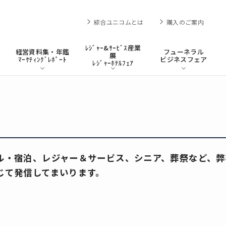
綜合ユニコムとは
購入のご案内
ﾚｼﾞｬｰ&ｻｰﾋﾞｽ産業
経営資料集・年鑑
フューネラル
展
ﾏｰｹﾃｨﾝｸﾞﾚﾎﾟｰﾄ
ビジネスフェア
ﾚｼﾞｬｰﾎﾃﾙﾌｪｱ
ル・宿泊、レジャー＆サービス、シニア、葬祭など、弊
じて発信してまいります。