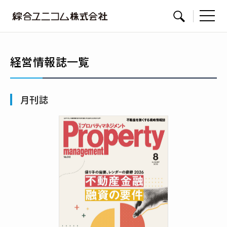
綜
サイト内検索
合
ユ
経営情報誌一覧
ニ
コ
ム
月刊誌