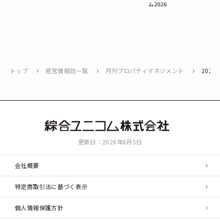
ム2026
トップ
経営情報誌一覧
月刊プロパティマネジメント
2025
綜
更新日：2026年8月5日
合
ユ
会社概要
ニ
コ
特定商取引法に基づく表示
ム
個人情報保護方針