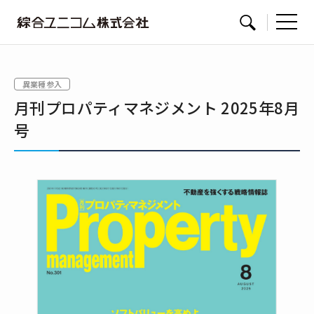
綜
サイト内検索
合
ユ
異業種参入
ニ
月刊プロパティマネジメント 2025年8月
コ
ム
号