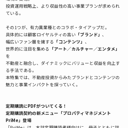
投資運用戦略上、より収益性の高い事業プランが求められ
ている。
その1つが、有力異業種とのコラボ・タイアップだ。
具体的には顧客ロイヤルティの高い
「ブランド」
、
幅広いファン層を擁する
「コンテンツ」
、
世界的に注目を集める
「アート／カルチャー／エンタメ」
を
不動産と融合し、ダイナミックにバリューと収益を向上す
る手法である。
本特集では、不動産投資からみたブランドとコンテンツの
魅力と事業インパクトを探っていく。
定期購読にPDFがついてくる！
定期購読契約の新メニュー「プロパティマネジメント
PriMe」登場
「PriMe」は、本誌定期購読者様向けに、冊子とともに誌