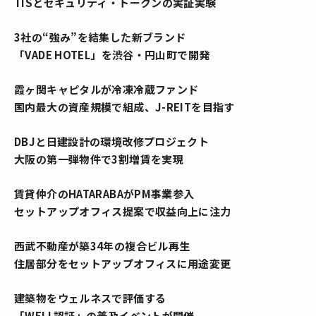
TISとセキュリティ・トークンの実証実験
3社の“強み”を結集した新ブランド
「VADE HOTEL」を渋谷・円山町で開発
霞ヶ関キャピタルが冷凍冷蔵ファンド
国内最大の資産規模で組成、J-REITを目指す
DBJと日建設計の環境改修プロジェクト
大阪の第一弾物件で3割増賃を実現
賃貸仲介のHATARABAがPM事業参入
セットアップオフィス提案で収益向上に注力
西武不動産が築34年の複合ビル再生
住居部分をセットアップオフィスに用途変更
建築物をウェルネスで評価する
「WELL認証」の普及イベントが開催