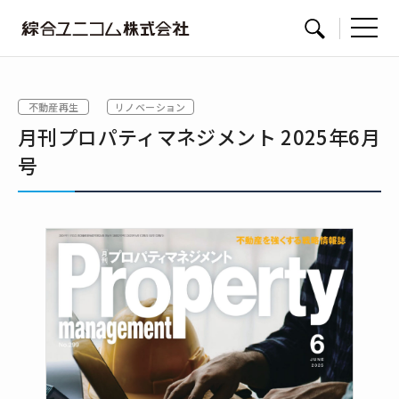
綜
サイト内検索
合
ユ
不動産再生
リノベーション
ニ
月刊プロパティマネジメント 2025年6月
コ
ム
号