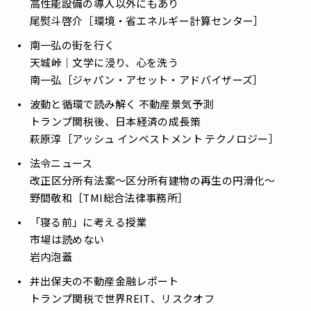
高性能設備の導入以外にもあり
尾熨斗啓介［環境・省エネルギー計算センター］
南一弘の街を行く
――天城峠｜文学に浸り、心を洗う
南一弘［ジャパン・アセット・アドバイザーズ］
波動と循環で読み解く 不動産景気予測
――トランプ関税後、日本経済の成長策
萩原淳［アッシュ インベストメント テクノロジー］
法令ニュース
――改正区分所有法案～区分所有建物の再生の円滑化～
野間敬和［TMI総合法律事務所］
「寝る前」に考える授業
――市場は読めない
岩内泡蓋
井出保夫の不動産金融レポート
――トランプ関税で世界REIT、リスクオフ