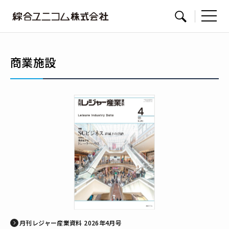
綜
サイト内検索
合
ユ
商業施設
ニ
コ
ム
月刊レジャー産業資料 2026年4月号