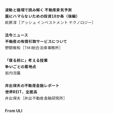
波動と循環で読み解く 不動産景気予測
――罠にハマらないための投資10か条（後編）
萩原淳［アッシュ インベストメント テクノロジー］
法令ニュース
――不動産の有償引取サービスについて
野間敬和［TMI総合法律事務所］
「寝る前に」考える授業
――争いごとの着地点
岩内泡蓋
井出保夫の不動産金融レポート
――世界REIT、全面高
井出保夫［井出不動産金融研究所］
From ULI