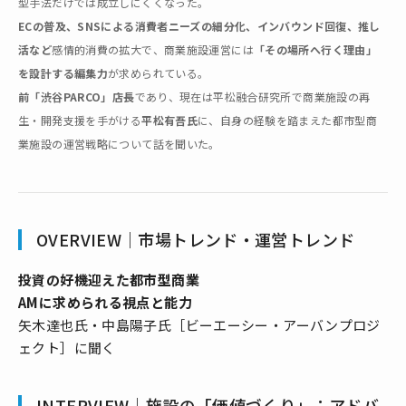
型手法だけでは成立しにくくなった。
ECの普及、SNSによる消費者ニーズの細分化、インバウンド回復、推し
活など
感情的消費の拡大で、商業施設運営には
「その場所へ行く理由」
を設計する編集力
が求められている。
前「渋谷PARCO」店長
であり、現在は平松融合研究所で商業施設の再
生・開発支援を手がける
平松有吾氏
に、自身の経験を踏まえた都市型商
業施設の運営戦略について話を聞いた。
OVERVIEW｜市場トレンド・運営トレンド
投資の好機迎えた都市型商業
AMに求められる視点と能力
矢木達也氏・中島陽子氏［ビーエーシー・アーバンプロジ
ェクト］に聞く
INTERVIEW｜施設の「価値づくり」：アドバ