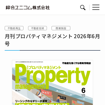
綜
サイト内検索
合
ユ
不動産再生
不動産投資
商業施設
ニ
月刊プロパティマネジメント 2026年6月
コ
ム
号