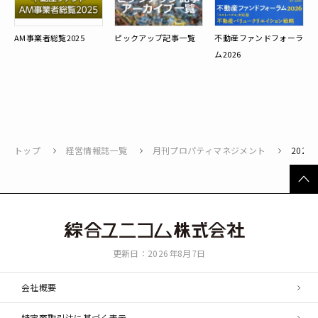
AM事業者総覧2025
ピックアップ記事一覧
不動産ファンドフォーラ
ム2026
トップ
経営情報誌一覧
月刊プロパティマネジメント
2023
ペ
ー
ジ
綜
ト
更新日：2026年8月7日
合
ッ
ユ
会社概要
プ
ニ
コ
特定商取引法に基づく表示