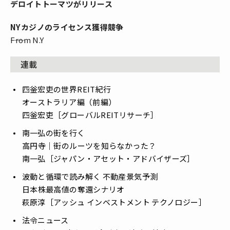
デロイトトーマツがリリース
NYカジノのライセンス獲得競争
――From N.Y
連載
四釡宏吏の世界REIT紀行
――オーストラリア編（前編）
四釡宏吏［グローバルREITリサーチ］
南一弘の街を行く
――高円寺｜街のルーツを知らなかった？
南一弘［ジャパン・アセット・アドバイザーズ］
波動と循環で読み解く 不動産景気予測
――日本株最高値の奪還シナリオ
萩原淳［アッシュ インベストメント テクノロジー］
法令ニュース