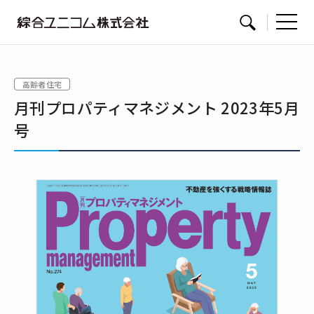
綜
サイト内検索
合
ユ
高齢者住宅
ニ
月刊プロパティマネジメント 2023年5月
コ
ム
号