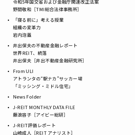
――令和5年国交省および金融庁関連改正法案
野間敬和［TMI総合法律事務所］
「寝る前に」考える授業
――組織の変革力
岩内泡蓋
井出保夫の不動産金融レポート
――世界REIT、続落
井出保夫［井出不動産金融研究所］
From ULI
――アトランタの“駅ナカ”サッカー場
「ミッシング・ミドル住宅」
News Folder
J-REIT MONTHLY DATA FILE
藤浪容子［アイビー総研］
J-REIT評価レポート
山崎成人［REIT アナリスト］