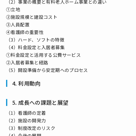
（2）事業の概要と有料老人ホーム事業との違い
①立地
②施設規模と建設コスト
③人員配置
④看護師の重要性
（3）ハード、ソフトの特徴
（4）料金設定と入居者募集
①料金設定と活用する公費サービス
②入居者募集と経路
（5）開設準備から安定期へのプロセス
4. 利用動向
5. 成長への課題と展望
（1）看護師の定着
（2）施設の開発力
（3）制度改定のリスク
（4）今後の展開