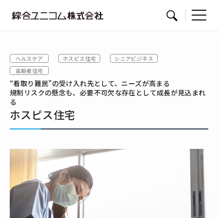
綜
サイト内検索
合
ユ
ヘルスケア
ホスピス住宅
シニアビジネス
ニ
高齢者住宅
コ
“看取り難民”の受け入れ先として、ニーズが高まる
ム
規制リスクの懸念も、必要不可欠な存在として成長が見込まれ
る
ホスピス住宅