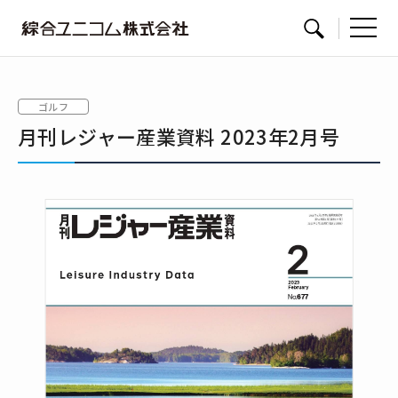
綜
サイト内検索
合
ユ
ゴルフ
ニ
月刊レジャー産業資料 2023年2月号
コ
ム