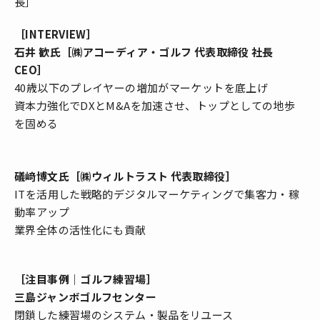
長］
［INTERVIEW］
石井 歓氏［㈱アコーディア・ゴルフ 代表取締役 社長
CEO］
40歳以下のプレイヤーの増加がマーケットを底上げ
資本力強化でDXとM&Aを加速させ、トップとしての地歩
を固める
礒﨑博文氏［㈱ウィルトラスト 代表取締役］
ITを活用した戦略的デジタルマーケティングで集客力・稼
動率アップ
業界全体の活性化にも貢献
［注目事例｜ゴルフ練習場］
三島ジャンボゴルフセンター
閉鎖した練習場のシステム・製品をリユース