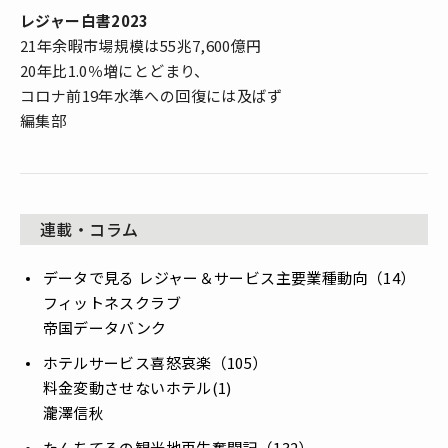
レジャー白書2023
21年余暇市場規模は55兆7,600億円
20年比1.0％増にとどまり、
コロナ前19年水準への回復には及ばず
編集部
連載・コラム
データで見る レジャー＆サービス主要業種動向（14）
フィットネスクラブ
帝国データバンク
ホテルサービス喜怒哀楽（105）
料金変動させないホテル(1)
瀧澤信秋
たんちてるの観光地再生奮闘記（132）