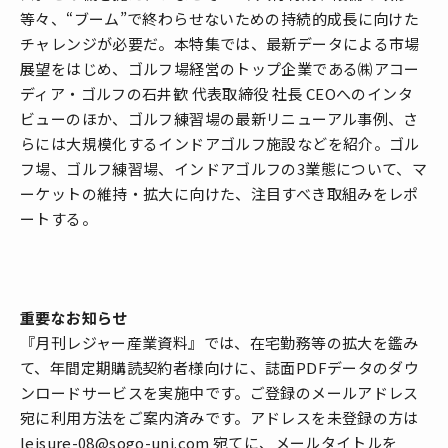
等々、“ブーム”で終わらせないための持続的成長に向けた
チャレンジが必要だ。本特集では、最新データによる市場
展望をはじめ、ゴルフ場経営のトップ企業である㈱アコー
ディア・ゴルフの石井歓 代表取締役 社長 CEOへのインタ
ビューのほか、ゴルフ練習場の最新リニューアル事例、さ
らには大規模化するインドアゴルフ施設などを紹介。ゴル
フ場、ゴルフ練習場、インドアゴルフの3業態について、マ
ーケットの維持・拡大に向けた、注目すべき取組みをレポ
ートする。
重要なお知らせ
『月刊レジャー産業資料』では、在宅勤務等の拡大を鑑み
て、年間定期購読契約者様向けに、誌面PDFデータのダウ
ンロードサービスを実施中です。ご登録のメールアドレス
宛に利用方法をご案内済みです。アドレスを未登録の方は
leisure-08@sogo-uni.com 宛てに、メールタイトルを