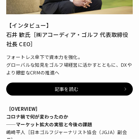
【インタビュー】
石井 歓氏［㈱アコーディア・ゴルフ 代表取締役
社長 CEO］
フォートレス傘下で資本力を強化。
グローバルな知見をゴルフ場経営に活かすとともに、DXや
より緻密なCRMの推進へ
記事を読む
［OVERVIEW］
コロナ禍で何が変わったのか
──マーケット拡大の実態と今後の課題
嶋崎平人［日本ゴルフジャーナリスト協会（JGJA）副会