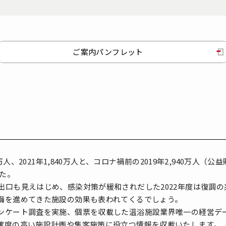
ご案内パンフレット
万人、2021年1,840万人と、コロナ禍前の2019年2,940万人
した。
口も見えはじめ、感染対策が緩和されだした2022年度は復調の
備を進めてきた施設の効果も表われてくるでしょう。
ケート調査を実施、個票を収載した温浴施設業界唯一の経営デ
確度の高い施設計画や集客施策に役立つ情報を収載いたします。