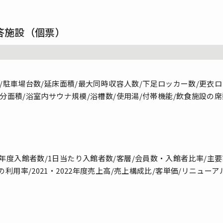
答施設（個票）
積/駐車場台数/延床面積/最大同時収容人数/下足ロッカー数/更衣
部分面積/浴室内サウナ規模/浴槽数/使用湯/付帯機能/飲食施設の
・2022年度入館者数/1日当たり入館者数/客層/会員数・入館者比率/
用率/2021・2022年度売上高/売上構成比/客単価/リニュー