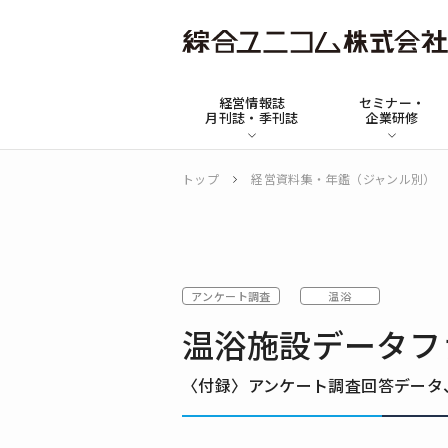
綜
合
経営情報誌
セミナー・
ユ
月刊誌・季刊誌
企業研修
ニ
コ
トップ
経営資料集・年鑑（ジャンル別）
ム
アンケート調査
温浴
温浴施設データファ
〈付録〉アンケート調査回答データ