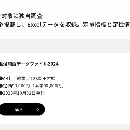
を対象に独自調査
挙掲載し、Excelデータを収録。定量指標と定性
温浴施設データファイル2024
●A4判／縦型／128頁＋付録
●定価99,000円（本体90,000円）
●2023年10月31日発刊
購入