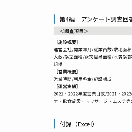
第4編 アンケート調査回
＜調査項目＞
［施設概要］
運営会社/開業年月/従業員数/敷地面
人数/浴室面積/露天風呂面積/水着浴
規模
［営業概要］
営業時間/利用料金/施設構成
［運営実績］
2021・2022年度営業日数/2021
ナ・飲食施設・マッサージ・エステ等の利
付録（Excel）