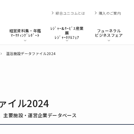
綜合ユニコムとは
購入のご案内
ﾚｼﾞｬｰ&ｻｰﾋﾞｽ産業
経営資料集・年鑑
フューネラル
展
ﾏｰｹﾃｨﾝｸﾞﾚﾎﾟｰﾄ
ビジネスフェア
ﾚｼﾞｬｰﾎﾃﾙﾌｪｱ
温浴施設データファイル2024
イル2024
、主要施設・運営企業データベース