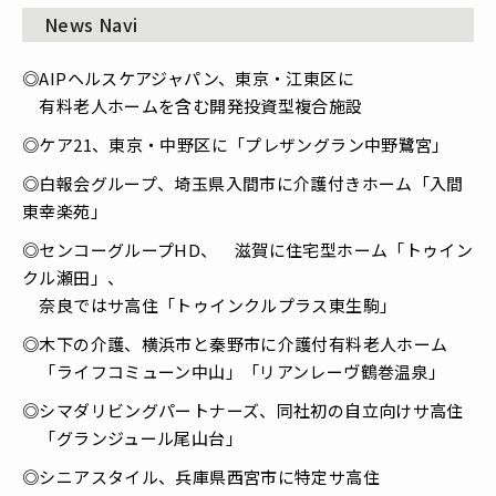
News Navi
◎AIPヘルスケアジャパン、東京・江東区に
有料老人ホームを含む開発投資型複合施設
◎ケア21、東京・中野区に「プレザングラン中野鷺宮」
◎白報会グループ、埼玉県入間市に介護付きホーム「入間
東幸楽苑」
◎センコーグループHD、 滋賀に住宅型ホーム「トゥイン
クル瀬田」、
奈良ではサ高住「トゥインクルプラス東生駒」
◎木下の介護、横浜市と秦野市に介護付有料老人ホーム
「ライフコミューン中山」「リアンレーヴ鶴巻温泉」
◎シマダリビングパートナーズ、同社初の自立向けサ高住
「グランジュール尾山台」
◎シニアスタイル、兵庫県西宮市に特定サ高住