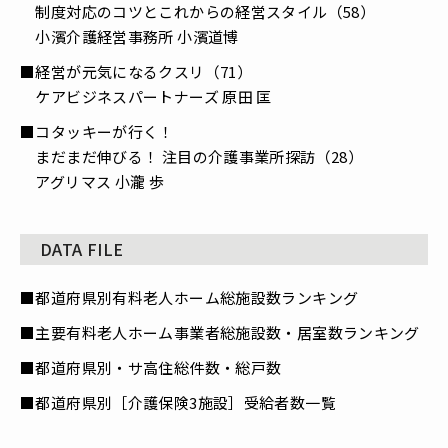
制度対応のコツとこれからの経営スタイル（58）
小濱介護経営事務所 小濱道博
■経営が元気になるクスリ（71）
ケアビジネスパートナーズ 原田 匡
■コタッキーが行く！
まだまだ伸びる！ 注目の介護事業所探訪（28）
アグリマス 小瀧 歩
DATA FILE
■都道府県別有料老人ホーム総施設数ランキング
■主要有料老人ホーム事業者総施設数・居室数ランキング
■都道府県別・サ高住総件数・総戸数
■都道府県別［介護保険3施設］受給者数一覧