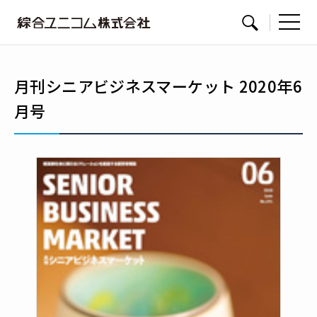
綜
サイト内検索
合
ユ
月刊シニアビジネスマーケット 2020年6
ニ
月号
コ
ム