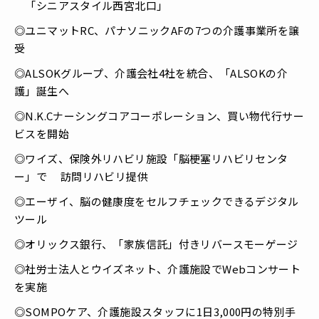
「シニアスタイル西宮北口」
◎ユニマットRC、パナソニックAFの7つの介護事業所を譲
受
◎ALSOKグループ、介護会社4社を統合、「ALSOKの介
護」誕生へ
◎N.K.Cナーシングコアコーポレーション、買い物代行サー
ビスを開始
◎ワイズ、保険外リハビリ施設「脳梗塞リハビリセンタ
ー」で 訪問リハビリ提供
◎エーザイ、脳の健康度をセルフチェックできるデジタル
ツール
◎オリックス銀行、「家族信託」付きリバースモーゲージ
◎社労士法人とウイズネット、介護施設でWebコンサート
を実施
◎SOMPOケア、介護施設スタッフに1日3,000円の特別手