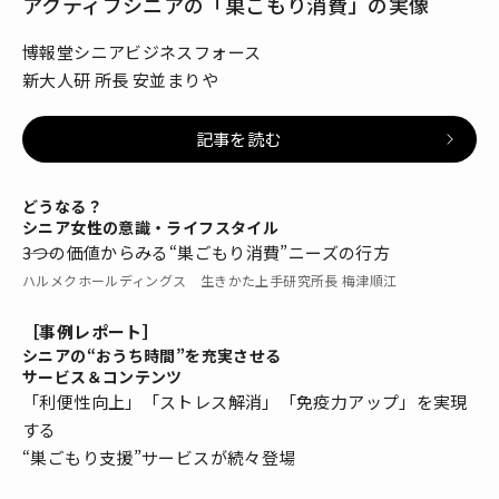
アクティブシニアの「巣ごもり消費」の実像
博報堂シニアビジネスフォース
新大人研 所長 安並まりや
記事を読む
どうなる？
シニア女性の意識・ライフスタイル
――3つの価値からみる“巣ごもり消費”ニーズの行方
ハルメクホールディングス 生きかた上手研究所長 梅津順江
［事例レポート］
シニアの“おうち時間”を充実させる
サービス＆コンテンツ
「利便性向上」「ストレス解消」「免疫力アップ」を実現
する
“巣ごもり支援”サービスが続々登場