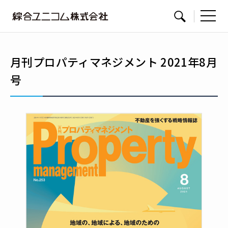
綜
サイト内検索
合
ユ
月刊プロパティマネジメント 2021年8月
ニ
号
コ
ム