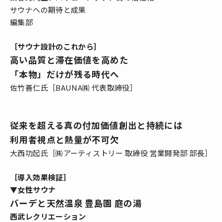
サウナへの期待と成果
編集部
［サウナ設計のこれから］
高い品質と滞在価値を高めた
「本物」だけが残る時代へ
佐竹善仁氏［BAUNA㈱ 代表取締役］
従来を超える真の付加価値創出と持続には
利用者視点と熱量が不可欠
大西功起氏［㈱アーティストリー 取締役 営業開発部 部長］
［導入効果検証］
▼女性サウナ
バーデと天然温泉 豊島園 庭の湯
西武レクリエーション