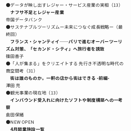
●データが映し出すレジャー・サービス産業の実相（13）
ナフサ不足とレジャー産業
帝国データバンク
●サステナブルツーリズムー未来につなぐ成長戦略ー（最
終回）
フランス・シャンティイ
──パリで進むオーバーツーリ
ズム対策、「セカンド・シティ」へ旅行者を誘致
篠田香子
●「人が集まる」をクリエイトする 先行き不透明な時代の
商空間考（31）
街は誰のものか。一軒の店から街はできる -前編-
澤田 充
●観光事業の現在地（13）
インバウンド受入れに向けたソフトや制度構築への一考
察
倉田保緒
●NEW OPEN
4月開業施設一覧