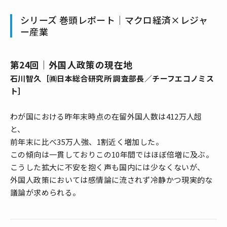
シリーズ 巻頭レポート｜マクロ経済×レジャ
ー産業
第24回｜外国人政策の現在地
石川智久［㈱日本総合研究所 調査部長／チーフエコノミス
ト］
わが国における昨年末時点の在留外国人数は412万人超
と、
前年末に比べ35万人強、1割近く増加した。
この傾向は一貫しておりこの10年間ではほぼ倍増に及ぶ。
こうした拡大に不安を抱く声も国内には少なくないが、
外国人政策においては感情論に流されず冷静かつ現実的な
議論が求められる。