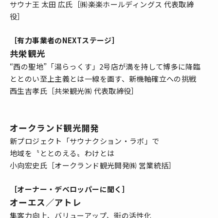
サウナ王 太田 広氏［㈱楽楽ホールディングス 代表取締
役］
［有力事業者のNEXTステージ］
共栄観光
“西の聖地”「湯らっくす」2号店が満を持して博多に降臨
ととのい至上主義とは一線を画す、新機軸確立への挑戦
西生吉孝氏［共栄観光㈱ 代表取締役］
オークランド観光開発
新プロジェクト「サウナクション・ラボ」で
地域を〝ととのえる〟わけとは
小向宏史氏［オークランド観光開発㈱ 営業統括］
［オーナー・デベロッパーに聞く］
オーエス／アトレ
集客力向上、バリューアップ、街の活性化