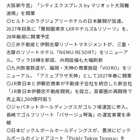
大阪新今宮」「シティエクスプレス by マリオット大阪難
波南」を開業
◎ヒルトンのラグジュアリーホテルの日本展開が加速。
2027年目黒に「雅叙園東京 LXRホテルズ&リゾーツ」を、
28年箱根に開業予定
◎三井不動産と伊勢志摩リゾートマネジメントが、三重・
志摩のリゾートホテル「NEMU RESORT」をリニューア
ル。ヴィラ18棟を新設、共用設備も大幅刷新
◎九州旅客鉄道が、福岡・天神の商業施設「VIORO」をリ
ニューアル。「アミュプラザ天神」として2027年春に開業
◎JR東日本と伊藤忠商事が不動産子会社を統合した新会社
「JR東日本伊藤忠不動産開発」を設立。首都圏の再開発で
売上高2,500億円狙う
◎ジャパネットホールディングスがゴルフ場運営に参入。
長崎でゴルフリゾート「パサージュ琴海」の運営事業を承
継
◎日本ピックルボールホールディングスが、豊洲にピック
ルボールのインドアコート「Picklr Tokyo Toyosu」を