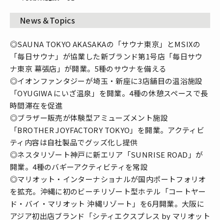
News＆Topics
◎SAUNA TOKYO AKASAKAの「サウナ東京」とMSIXの
「毎日サウナ」が協業した新ブランド第1号店「毎日サウ
ナ東京 幕張店」が開業。5種のサウナを備える
◎イオンファンタジーが埼玉・新座に3店舗目の温浴施設
「OYUGIWA にいざ温泉」を開業。4種の休憩スペースで長
時間滞在を促進
◎ブラザー販売が体験型アミューズメント施設
「BROTHER JOYFACTORY TOKYO」を開業。アクティビ
ティ内容は自社製品でグッズ化し提供
◎ネスタリゾート神戸に新エリア「SUNRISE ROAD」が
開業。4種のバギーアクティビティを常設
◎マリオット・インターナショナルが国内ポートフォリオ
を拡充。沖縄に初のビーチリゾート型ホテル「コートヤー
ド・バイ・マリオット 沖縄リゾート」を6月開業。大阪に
アジア初出店ブランド「シティエクスプレス by マリオット