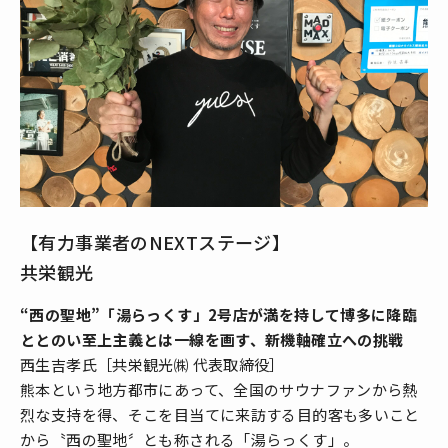
【有力事業者のNEXTステージ】
共栄観光
“西の聖地”「湯らっくす」2号店が満を持して博多に降臨
ととのい至上主義とは一線を画す、新機軸確立への挑戦
西生吉孝氏［共栄観光㈱ 代表取締役］
熊本という地方都市にあって、全国のサウナファンから熱
烈な支持を得、そこを目当てに来訪する目的客も多いこと
から〝西の聖地〞とも称される「湯らっくす」。