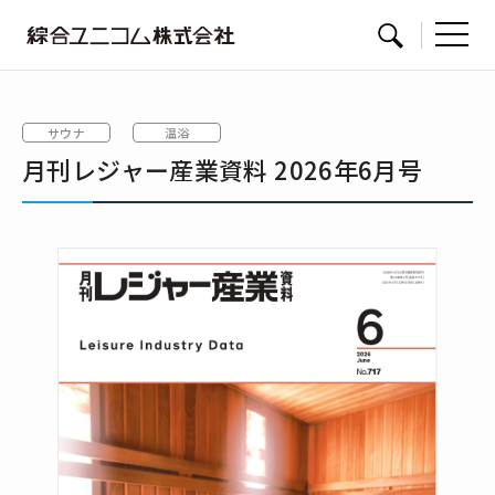
綜
サイト内検索
合
ユ
サウナ
温浴
ニ
月刊レジャー産業資料 2026年6月号
コ
ム