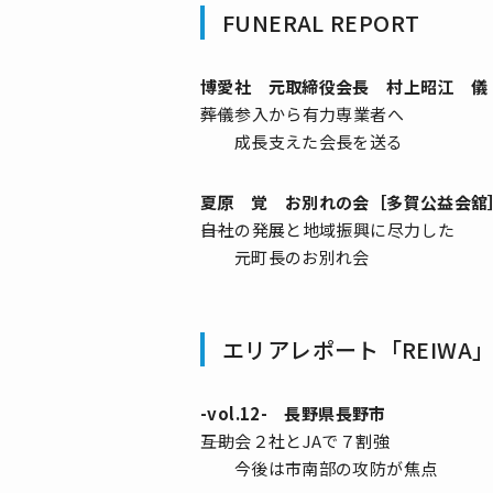
FUNERAL REPORT
博愛社 元取締役会長 村上昭江 儀
――葬儀参入から有力専業者へ
成長支えた会長を送る
夏原 覚 お別れの会［多賀公益会舘
――自社の発展と地域振興に尽力した
元町長のお別れ会
エリアレポート「REIWA
-vol.12- 長野県長野市
――互助会２社とJAで７割強
今後は市南部の攻防が焦点