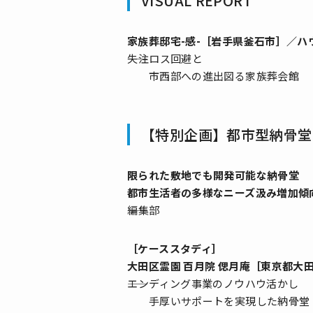
VISUAL REPORT
家族葬邸宅-感-［岩手県釜石市］／ハ
――失注ロス回避と
市西部への進出図る家族葬会館
【特別企画】都市型納骨堂の
限られた敷地でも開発可能な納骨堂
都市生活者の多様なニーズ汲み増加傾
――編集部
［ケーススタディ］
大田区霊園 百月院 偲月庵［東京都大
――エンディング事業のノウハウ活かし
手厚いサポートを実現した納骨堂