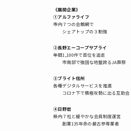
《展開企業》
①アルファライフ
――市内７つの会館網で
シェアトップの３割強
②長野エーコープサプライ
――年間1,100件で首位を追走
市南部で強固な地盤誇るJA葬祭
③ブライト信州
――各種デジタルサービスを推進
コロナ下で積極攻勢に出る互助会
④日野岩
――県内７社と緩やかな会員制度運営
創業135年余の最古参専業者