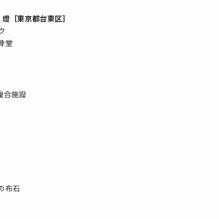
墓 燈［東京都台東区］
ク
骨堂
複合施設
の布石