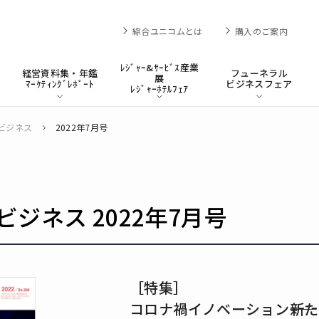
綜合ユニコムとは
購入のご案内
ﾚｼﾞｬｰ&ｻｰﾋﾞｽ産業
経営資料集・年鑑
フューネラル
展
ﾏｰｹﾃｨﾝｸﾞﾚﾎﾟｰﾄ
ビジネスフェア
ﾚｼﾞｬｰﾎﾃﾙﾌｪｱ
ビジネス
2022年7月号
ジネス 2022年7月号
［特集］
コロナ禍イノベーション――新