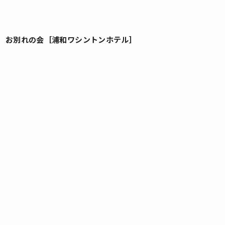
 お別れの会［浦和ワシントンホテル］
］
」