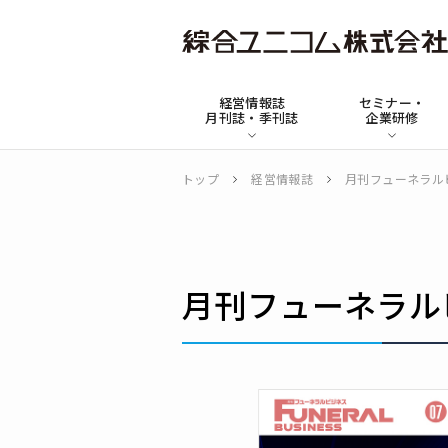
綜
合
経営情報誌
セミナー・
ユ
月刊誌・季刊誌
企業研修
ニ
コ
トップ
経営情報誌
月刊フューネラル
ム
月刊フューネラルビ