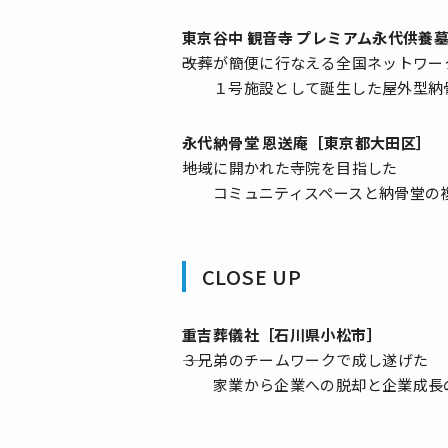
東京谷中 観音寺 プレミアム永代供養
――改葬が簡便に行なえる全国ネットワー
１号施設として誕生した屋外型納
永代納骨堂 恩送庵［東京都大田区］
――地域に開かれた寺院を目指した
コミュニティスペースと納骨堂の
CLOSE UP
重吉葬儀社［石川県小松市］
――３兄弟のチームワークで成し遂げた
家業から企業への脱却と企業成長