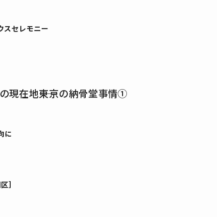
ウスセレモニー
現在地――東京の納骨堂事情①
向に
田区］