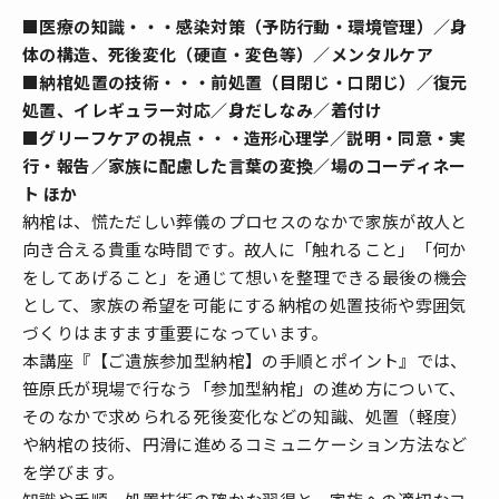
■医療の知識・・・感染対策（予防行動・環境管理）／身
体の構造、死後変化（硬直・変色等）／メンタルケア
■納棺処置の技術・・・前処置（目閉じ・口閉じ）／復元
処置、イレギュラー対応／身だしなみ／着付け
■グリーフケアの視点・・・造形心理学／説明・同意・実
行・報告／家族に配慮した言葉の変換／場のコーディネー
ト ほか
納棺は、慌ただしい葬儀のプロセスのなかで家族が故人と
向き合える貴重な時間です。故人に「触れること」「何か
をしてあげること」を通じて想いを整理できる最後の機会
として、家族の希望を可能にする納棺の処置技術や雰囲気
づくりはますます重要になっています。
本講座『【ご遺族参加型納棺】の手順とポイント』では、
笹原氏が現場で行なう「参加型納棺」の進め方について、
そのなかで求められる死後変化などの知識、処置（軽度）
や納棺の技術、円滑に進めるコミュニケーション方法など
を学びます。