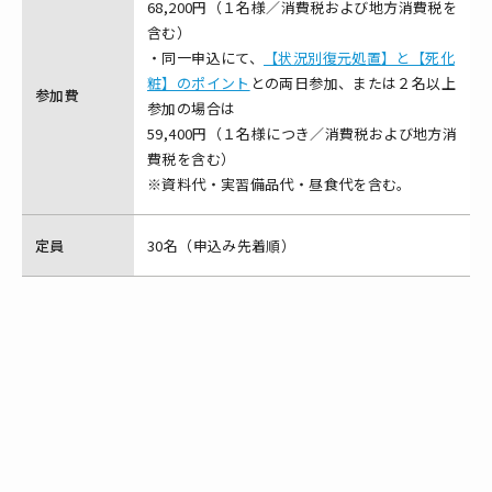
68,200円（１名様／消費税および地方消費税を
含む）
・同一申込にて、
【状況別復元処置】と【死化
粧】のポイント
との両日参加、または２名以上
参加費
参加の場合は
59,400円（１名様につき／消費税および地方消
費税を含む）
※資料代・実習備品代・昼食代を含む。
定員
30名（申込み先着順）