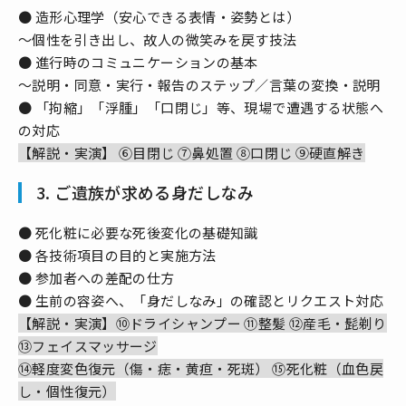
● 造形心理学（安心できる表情・姿勢とは）
～個性を引き出し、故人の微笑みを戻す技法
● 進行時のコミュニケーションの基本
～説明・同意・実行・報告のステップ／言葉の変換・説明
● 「拘縮」「浮腫」「口閉じ」等、現場で遭遇する状態へ
の対応
【解説・実演】 ⑥目閉じ ⑦鼻処置 ⑧口閉じ ⑨硬直解き
3. ご遺族が求める身だしなみ
● 死化粧に必要な死後変化の基礎知識
● 各技術項目の目的と実施方法
● 参加者への差配の仕方
● 生前の容姿へ、「身だしなみ」の確認とリクエスト対応
【解説・実演】⑩ドライシャンプー ⑪整髪 ⑫産毛・髭剃り
⑬フェイスマッサージ
⑭軽度変色復元（傷・痣・黄疸・死斑） ⑮死化粧（血色戻
し・個性復元）