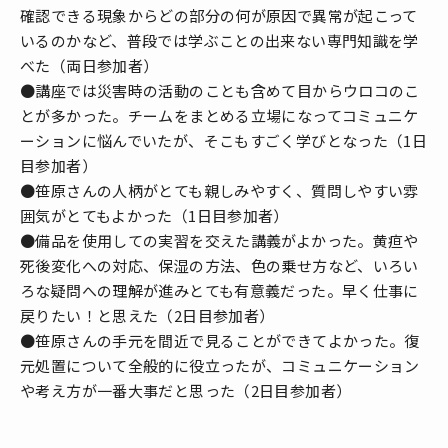
確認できる現象からどの部分の何が原因で異常が起こって
いるのかなど、普段では学ぶことの出来ない専門知識を学
べた（両日参加者）
●講座では災害時の活動のことも含めて目からウロコのこ
とが多かった。チームをまとめる立場になってコミュニケ
ーションに悩んでいたが、そこもすごく学びとなった（1日
目参加者）
●笹原さんの人柄がとても親しみやすく、質問しやすい雰
囲気がとてもよかった（1日目参加者）
●備品を使用しての実習を交えた講義がよかった。黄疸や
死後変化への対応、保湿の方法、色の乗せ方など、いろい
ろな疑問への理解が進みとても有意義だった。早く仕事に
戻りたい！と思えた（2日目参加者）
●笹原さんの手元を間近で見ることができてよかった。復
元処置について全般的に役立ったが、コミュニケーション
や考え方が一番大事だと思った（2日目参加者）