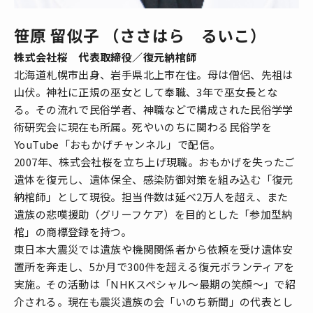
笹原 留似子 （ささはら るいこ）
株式会社桜 代表取締役／復元納棺師
北海道札幌市出身、岩手県北上市在住。母は僧侶、先祖は
山伏。神社に正規の巫女として奉職、3年で巫女長とな
る。その流れで民俗学者、神職などで構成された民俗学学
術研究会に現在も所属。死やいのちに関わる民俗学を
YouTube「おもかげチャンネル」で配信。
2007年、株式会社桜を立ち上げ現職。おもかげを失ったご
遺体を復元し、遺体保全、感染防御対策を組み込む「復元
納棺師」として現役。担当件数は延べ2万人を超え、また
遺族の悲嘆援助（グリーフケア）を目的とした「参加型納
棺」の商標登録を持つ。
東日本大震災では遺族や機関関係者から依頼を受け遺体安
置所を奔走し、5か月で300件を超える復元ボランティアを
実施。その活動は「NHKスペシャル～最期の笑顔～」で紹
介される。現在も震災遺族の会「いのち新聞」の代表とし