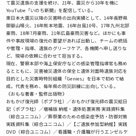
て震災遺族の支援を続け、21年、震災から10年を機に
YouTube「いのち新聞」を配信している。
東日本大震災以降の災害時の出向実績として、14年長野県
御嶽山噴火、16年熊本地震、16年台風10号、17年九州北部
豪雨、18年7月豪雨、21年広島豪雨災害など。ほかにも事
件や事故現場の復元の要望があれば出動し、チームの統括
や管理・指導、遺族のグリーフケア、各機関へ申し送りな
ど、現場の依頼に合わせて担当する。
現在、警察本部や海上保安庁などの感染管理指導官も務め
るとともに、災害被災遺体の保全と遺体対面時遺族対応を
目的とした災害時特別組織「Genies」を日本で初めて結
成。代表を務め、毎年県の防災訓練に出向している。
《おもな著書・監修出版物》
おもかげ復元師（ポプラ社）／おもかげ復元師の震災絵日
記（ポプラ社）／
増補版 納棺・遺体処置実務 実践資料集
（綜合ユニコム）／
葬祭業のための感染症予防・防御対策
実践資料集
（綜合ユニコム）／
【ご遺族参加型納棺】実践
DVD
（綜合ユニコム）／看護職・介護職が行うエンゼルケ