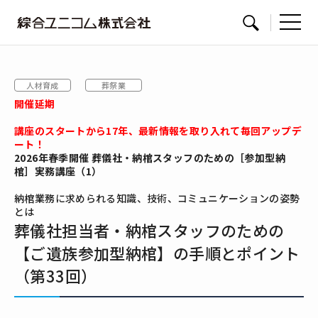
綜
サイト内検索
合
ユ
人材育成
葬祭業
ニ
開催延期
コ
ム
講座のスタートから17年、最新情報を取り入れて毎回アップデ
ート！
2026年春季開催 葬儀社・納棺スタッフのための［参加型納
棺］実務講座（1）
納棺業務に求められる知識、技術、コミュニケーションの姿勢
とは
葬儀社担当者・納棺スタッフのための
【ご遺族参加型納棺】の手順とポイント
（第33回）