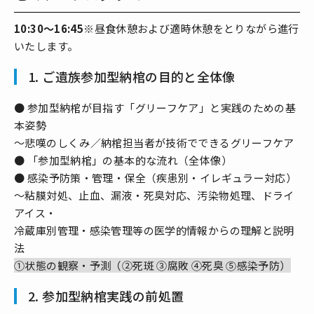
10:30～16:45
※昼食休憩および適時休憩をとりながら進行
いたします。
1. ご遺族参加型納棺の目的と全体像
● 参加型納棺が目指す「グリーフケア」と実践のための基
本姿勢
～悲嘆のしくみ／納棺担当者が技術でできるグリーフケア
● 「参加型納棺」の基本的な流れ（全体像）
● 感染予防策・管理・保全（疾患別・イレギュラー対応）
～粘膜対処、止血、漏液・死臭対応、汚染物処理、ドライ
アイス・
冷蔵庫別管理・感染管理等の医学的情報からの理解と説明
法
①状態の観察・予測（②死斑 ③腐敗 ④死臭 ⑤感染予防）
2. 参加型納棺実践の前処置