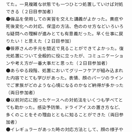
てた。一見複雑な状態でも一つひとつ処置していけば対処
できる（２日目参加者）
●備品を使用しての実習を交えた講義がよかった。黄疸や
死後変化への対応、保湿の方法、色ののせ方などいろいろ
な疑問への理解が進みとても有意義だった。早く仕事に戻
りたい！と思えた（２日目参加）
●笹原さんの手元を間近で見ることができてよかった。復
元処置について全般的に役に立ったが、コミュニケーショ
ンや考え方が一番大事だと思った（２日目参加者）
●あらゆる段階、処置においてグリーフケアが組み込まれ
た内容でとても学びがあった。表情、顔のパーツのライン
でご家族がどのような心境になるのかなど納得が多かった
（両日参加者）
●以前対応に困ったケースへの対処法をいくつも学べてと
ても助かった。感染予防策、ドライアイスの置き方など、
多くのことをその理由とともに知ることができた（両日参
加者）
●イレギュラーがあった時の対応方法として、顔の様子や