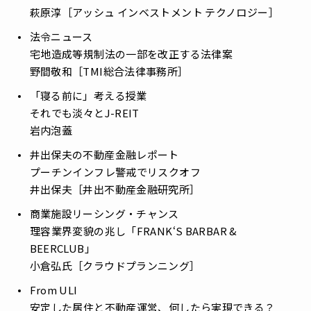
萩原淳［アッシュ インベストメント テクノロジー］
法令ニュース
――宅地造成等規制法の一部を改正する法律案
野間敬和［TMI総合法律事務所］
「寝る前に」考える授業
――それでも淡々とJ-REIT
岩内泡蓋
井出保夫の不動産金融レポート
――プーチンインフレ警戒でリスクオフ
井出保夫［井出不動産金融研究所］
商業施設リーシング・チャンス
――理容業界変貌の兆し「FRANK‘S BARBAR &
BEERCLUB」
小倉弘氏［クラウドプランニング］
From ULI
――安定した居住と不動産運営、何したら実現できる？