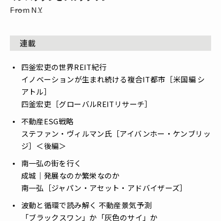
――From N.Y.
連載
四釡宏吏の世界REIT紀行
――イノベーションが生まれ続ける複合IT都市［米国編 シ
アトル］
四釜宏吏［グローバルREITリサーチ］
不動産ESG戦略
ステファン・ヴィルマン氏［アイバンホー・ケンブリッ
ジ］＜後編＞
南一弘の街を行く
――成城｜発展なのか繁栄なのか
南一弘［ジャパン・アセット・アドバイザーズ］
波動と循環で読み解く 不動産景気予測
――「ブラックスワン」か「灰色のサイ」か