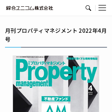
綜
サイト内検索
合
ユ
月刊プロパティマネジメント 2022年4月
ニ
号
コ
ム