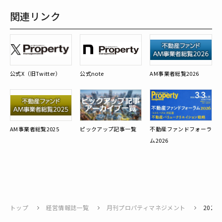
関連リンク
公式X（旧Twitter）
公式note
AM事業者総覧2026
AM事業者総覧2025
ピックアップ記事一覧
不動産ファンドフォーラ
ム2026
トップ
経営情報誌一覧
月刊プロパティマネジメント
2025