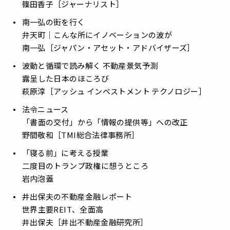
篠田香子［ジャーナリスト］
南一弘の街を行く
――弁天町｜こんな所にイノベーションの波が
南一弘［ジャパン・アセット・アドバイザーズ］
波動と循環で読み解く 不動産景気予測
――露呈した日本のほころび
萩原淳［アッシュ インベストメント テクノロジー］
法令ニュース
――「書面の交付」から「情報の提供等」への改正
野間敬和［TMI総合法律事務所］
「寝る前」に考える授業
――二度目のトランプ政権に想うところ
岩内泡蓋
井出保夫の不動産金融レポート
――世界主要REIT、全面高
井出保夫［井出不動産金融研究所］