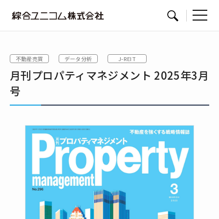
綜
サイト内検索
合
ユ
不動産売買
データ分析
J-REIT
ニ
月刊プロパティマネジメント 2025年3月
コ
ム
号