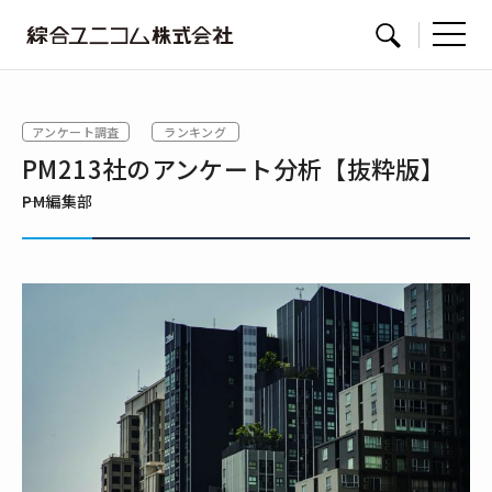
綜
サイト内検索
合
ユ
アンケート調査
ランキング
ニ
PM213社のアンケート分析【抜粋版】
コ
ム
――PM編集部