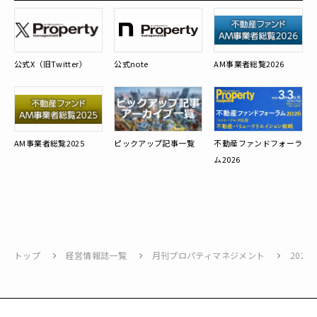
公式X（旧Twitter）
公式note
AM事業者総覧2026
AM事業者総覧2025
ピックアップ記事一覧
不動産ファンドフォーラ
ム2026
トップ
経営情報誌一覧
月刊プロパティマネジメント
2022