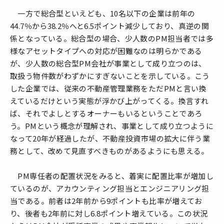
一方で総合型といえども、10名以下の企業は前年の
44.7％から38.2％へと6.5ポイント減少しており、真逆の関
係となっている。総合型の場合、少人数のPM担当者では多
様なアセットタイプへの対応が困難なのは明らかである
が、少人数の総合型PM会社が事業として成り立つのは、
取扱う物件数がわずかにすぎないことを示している。こう
した企業では、従来の不動産管理業務をただPMと言い換
えているだけという実態が浮かび上がってくる。換言すれ
ば、それでよしとするオーナーもいるということであろ
う。PMという概念が理解され、事業として成り立つように
なって20年が経過したが、不動産投資市場の拡大に伴う業
務として、改めて見直すべきものがあるようにも思える。
PM専任者の配置状況をみると、着実に配置比率が増加し
ているのが、アカウンティング担当とエンジニアリング担
当である。前者は2年前から9ポイントも比率が増えてお
り、後者も2年前に対し6.8ポイント増えている。この状況