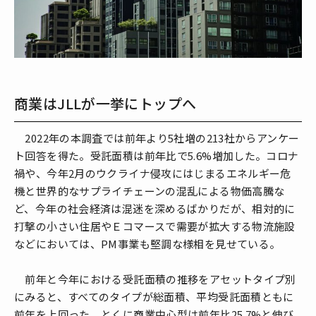
商業はJLLが一挙にトップへ
2022年の本調査では前年より5社増の213社からアンケー
ト回答を得た。受託面積は前年比で5.6%増加した。コロナ
禍や、今年2月のウクライナ侵攻にはじまるエネルギー危
機と世界的なサプライチェーンの混乱による物価高騰な
ど、今年の社会経済は混迷を深めるばかりだが、相対的に
打撃の小さい住居やＥコマースで需要が拡大する物流施設
などにおいては、PM事業も堅調な様相を見せている。
前年と今年における受託面積の推移をアセットタイプ別
にみると、すべてのタイプが総面積、平均受託面積ともに
前年を上回った。とくに商業中心型は前年比25.7%と伸び