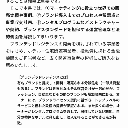
することは開発上重要です。
そこで本書では、
①マーケティングに役立つ世界での販
売実績や事例、②ブランド導入までのプロセスや留意点と
事業収支計画、③レンタルプログラムなどストラクチャー
や契約、ブランドスタンダードを担保する運営管理など法
的側面を解説
してまいります。
ブランデッドレジデンスの開発を検討されている事業者
をはじめ、ホテル・住宅関連事業者、投融資に携わる金融
機関のご担当者など、広く関連事業者の皆様にご購入をお
薦めいたします。
［ブランデッドレジデンスとは］
有名ブランドと提携して開発・販売される分譲住宅（一部賃貸型
もある）。ブランドは世界的なホテル運営会社が一般的だが、フ
ァッション、自動車などその他のブランドも増加傾向にある。オ
ーナーには、ブランドライセンス契約に基づき、トップレベルの
サービスと優れた設備の提供が保証される。また多くの場合、オ
ーナーがレンタルプログラムを通して、居住していない期間、自
分の物件をホテルに貸し出し、収入を得ることができる点が特
徴。