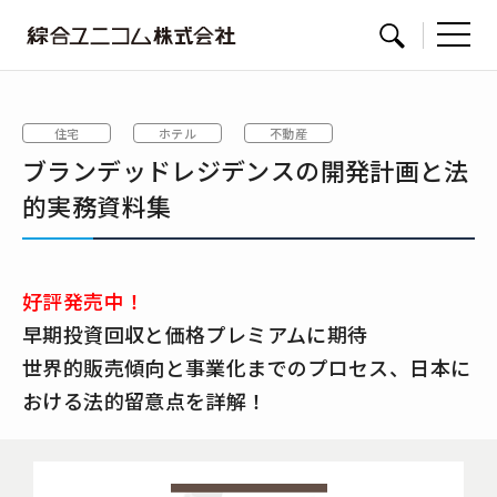
綜
サイト内検索
合
ユ
住宅
ホテル
不動産
ニ
ブランデッドレジデンスの開発計画と法
コ
ム
的実務資料集
好評発売中！
早期投資回収と価格プレミアムに期待
世界的販売傾向と事業化までのプロセス、日本に
おける法的留意点を詳解！