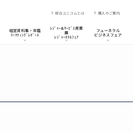
綜合ユニコムとは
購入のご案内
ﾚｼﾞｬｰ&ｻｰﾋﾞｽ産業
経営資料集・年鑑
フューネラル
展
ﾏｰｹﾃｨﾝｸﾞﾚﾎﾟｰﾄ
ビジネスフェア
ﾚｼﾞｬｰﾎﾃﾙﾌｪｱ