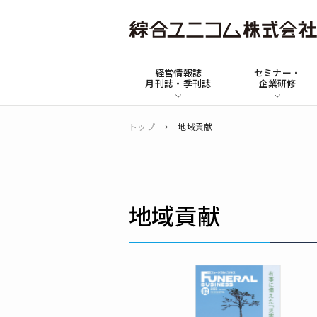
綜
合
経営情報誌
セミナー・
ユ
月刊誌・季刊誌
企業研修
ニ
コ
トップ
地域貢献
ム
地域貢献