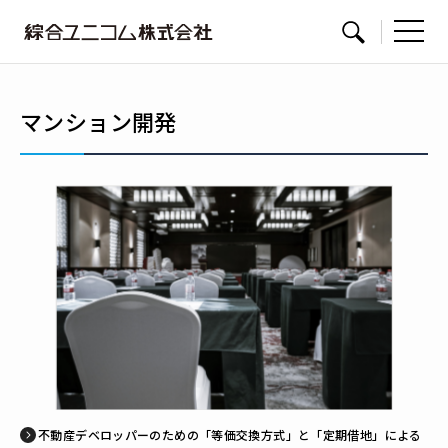
綜
サイト内検索
合
ユ
マンション開発
ニ
コ
ム
不動産デベロッパーのための「等価交換方式」と「定期借地」による