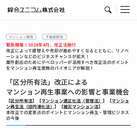
綜
サイト内検索
合
ユ
マンション開発
不動産開発
ニ
緊急開催！2026年4月、改正法施行
コ
改正によって建替えや売却が進めやすくなるとともに、リノベ
ム
ーションなどのビジネスチャンスが拡大！
案件創出のためにデベロッパーが活用すべき改正法のポイント
をマンション再生実務のパイオニアが解説！
「区分所有法」改正による
マンション再生事業への影響と事業機会
【
区分所有法
】【
マンション適正化法（管理法）
】【
マンショ
ン再生法（旧円滑化法）
】【
被災マンション法
】
本改正での変更点のポイントとマンション再生・管理ビジネス
の今後