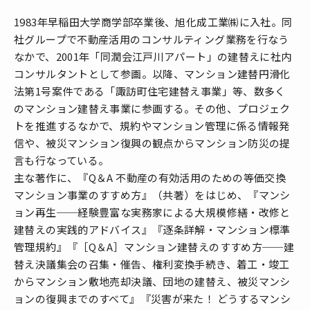
1983年早稲田大学商学部卒業後、旭化成工業㈱に入社。同
社グループで不動産活用のコンサルティング業務を行なう
なかで、2001年「同潤会江戸川アパート」の建替えに社内
コンサルタントとして参画。以降、マンション建替円滑化
法第1号案件である「諏訪町住宅建替え事業」等、数多く
のマンション建替え事業に参画する。その他、プロジェク
トを推進するなかで、規約やマンション管理に係る情報発
信や、被災マンション復興の観点からマンション防災の提
言も行なっている。
主な著作に、『Q＆A 不動産の有効活用のための等価交換
マンション事業のすすめ方』（共著）をはじめ、『マンシ
ョン再生──経験豊富な実務家による大規模修繕・改修と
建替えの実践的アドバイス』『逐条詳解・マンション標準
管理規約』『［Q＆A］マンション建替えのすすめ方──建
替え決議集会の召集・催告、権利変換手続き、着工・竣工
からマンション敷地売却決議、団地の建替え、被災マンシ
ョンの復興までのすべて』『災害が来た！ どうするマンシ