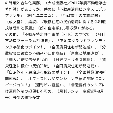
の制度と合法化実務』（大成出版社／2017年度不動産学会
著作賞）があるほか、共著に『不動産活用ビジネスモデル
プラン集』（綜合ユニコム）、『行政書士の業務展開』
（成文堂）、論説に『既存住宅の民泊活用に関する法制度――
規制緩和と課題』（都市住宅学108号収録）がある。
その他、「不動産特定共同事業（FTK）のすべて」（月刊
不動産フォーラム21連載）、「不動産クラウドファンディ
ング事業化のポイント」（全国賃貸住宅新聞連載）、「分
散投資に役立つ不動産小口化商品」（家主と地主連載）、
「達人が伝授――広がる民泊」（日経ヴェリタス連載）、「賃
貸経営に役立つ民泊知識」（全国賃貸住宅新聞連載）、
「自治体別・民泊許可取得のポイント」（全国賃貸住宅新
聞連載）、「オフィスビルやマンションを宿泊施設にコン
バージョン！」（週刊ビル経営）、「構造要件のクリアに
は運用体制の担保も不可欠」（月刊レジャー産業資料8月
号）等での執筆多数。