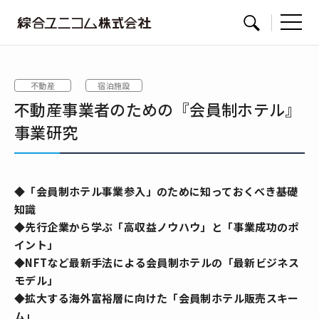
綜
サイト内検索
合
ユ
不動産
宿泊施設
ニ
不動産事業者のための『会員制ホテル』
コ
ム
事業研究
◆「会員制ホテル事業参入」のために知っておくべき基礎
知識
◆先行企業から学ぶ「高収益ノウハウ」と「事業成功のポ
イント」
◆NFTなど最新手法による会員制ホテルの「最新ビジネス
モデル」
◆拡大する海外富裕層に向けた「会員制ホテル販売スキー
ム」