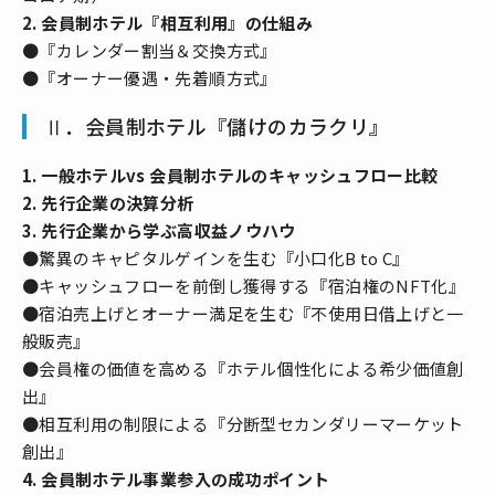
2. 会員制ホテル『相互利用』の仕組み
●『カレンダー割当＆交換方式』
●『オーナー優遇・先着順方式』
Ⅱ．会員制ホテル『儲けのカラクリ』
1. 一般ホテルvs 会員制ホテルのキャッシュフロー比較
2. 先行企業の決算分析
3. 先行企業から学ぶ高収益ノウハウ
●驚異のキャピタルゲインを生む『小口化B to C』
●キャッシュフローを前倒し獲得する『宿泊権のNFT化』
●宿泊売上げとオーナー満足を生む『不使用日借上げと一
般販売』
●会員権の価値を高める『ホテル個性化による希少価値創
出』
●相互利用の制限による『分断型セカンダリーマーケット
創出』
4. 会員制ホテル事業参入の成功ポイント