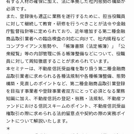
有する人材の確保に加え、法に準拠した社内態勢の構築が
必須です。
また、登録後も適正に業務を遂行するために、担当役職員
に対して継続して教育・研修を行うべきことが法令や金融
庁監督指針等に定められており、近年増加する第二種金融
商品取引業者への臨店検査の対応に向けて、社内規程など
コンプライアンス態勢や、「帳簿書類（法定帳簿）」「公
衆縦覧」等の内部管理に係る帳簿整備などについて、役職
員に対して周知徹底することが求められています。
本セミナーは、不動産信託受益権を取り扱う第二種金融商
品取引業者に求められる各種法規制や各種帳簿整備、態勢
構築・見直しのポイントなど、第二種金融商品取引業登録
を目指す事業者や登録事業者双方にとって必須となる業務
知識に加え、不動産信託の登記・税務・法規制、不動産フ
ァンドにおける信託スキームのポイント、不動産信託受益
権取引の際に求められる法的留意点や契約の際の実務ポイ
ントについて解説いたします。
＊