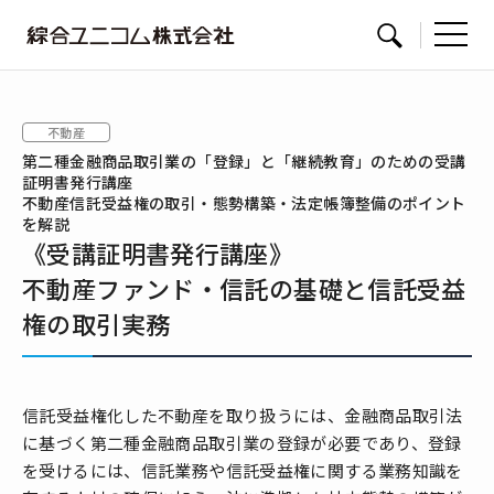
綜
サイト内検索
合
ユ
不動産
ニ
第二種金融商品取引業の「登録」と「継続教育」のための受講
コ
証明書発行講座
ム
不動産信託受益権の取引・態勢構築・法定帳簿整備のポイント
を解説
《受講証明書発行講座》
不動産ファンド・信託の基礎と信託受益
権の取引実務
信託受益権化した不動産を取り扱うには、金融商品取引法
に基づく第二種金融商品取引業の登録が必要であり、登録
を受けるには、信託業務や信託受益権に関する業務知識を