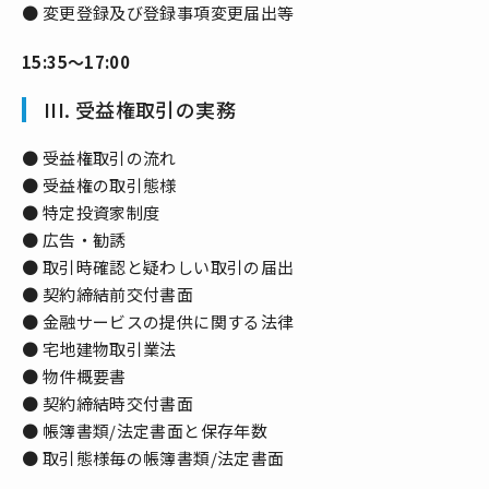
● 変更登録及び登録事項変更届出等
15:35～17:00
III. 受益権取引の実務
● 受益権取引の流れ
● 受益権の取引態様
● 特定投資家制度
● 広告・勧誘
● 取引時確認と疑わしい取引の届出
● 契約締結前交付書面
● 金融サービスの提供に関する法律
● 宅地建物取引業法
● 物件概要書
● 契約締結時交付書面
● 帳簿書類/法定書面と保存年数
● 取引態様毎の帳簿書類/法定書面