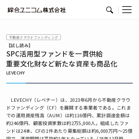
綜
サイト内検索
合
ユ
不動産クラウドファンディング
ニ
【試し読み】
コ
SPC活用型ファンドを一貫供給
ム
重要文化財など新たな資産も商品化
LEVECHY
LEVECHY（レベチー）は、2023年6月から不動産クラウ
ドファンディング（CF）を展開する事業者である。これま
での運用資産残高（AUM）は約116億円、累計調達金額は
約246億円、顧客投資家数は約2万5,000人。組成したファ
ンドは24本、CFの1件あたり募集総額は約6,000万円～25億
円で、運用期間は平均約1年となっている（25年12月時