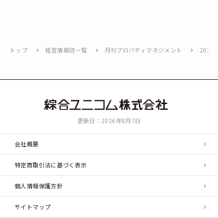
トップ
経営情報誌一覧
月刊プロパティマネジメント
2026
綜
更新日：2026年8月7日
合
ユ
会社概要
ニ
コ
特定商取引法に基づく表示
ム
個人情報保護方針
サイトマップ