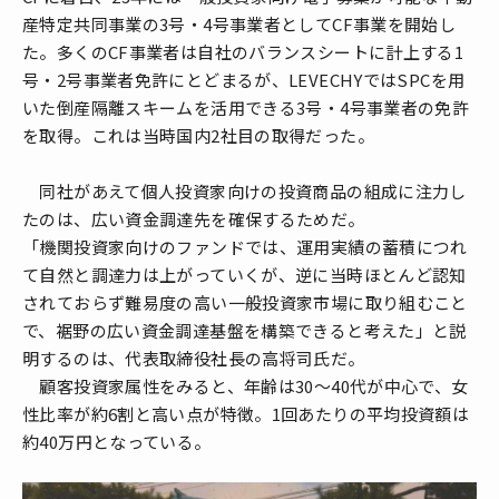
産特定共同事業の3号・4号事業者としてCF事業を開始し
た。多くのCF事業者は自社のバランスシートに計上する1
号・2号事業者免許にとどまるが、LEVECHYではSPCを用
いた倒産隔離スキームを活用できる3号・4号事業者の免許
を取得。これは当時国内2社目の取得だった。
同社があえて個人投資家向けの投資商品の組成に注力し
たのは、広い資金調達先を確保するためだ。
「機関投資家向けのファンドでは、運用実績の蓄積につれ
て自然と調達力は上がっていくが、逆に当時ほとんど認知
されておらず難易度の高い一般投資家市場に取り組むこと
で、裾野の広い資金調達基盤を構築できると考えた」と説
明するのは、代表取締役社長の高将司氏だ。
顧客投資家属性をみると、年齢は30～40代が中心で、女
性比率が約6割と高い点が特徴。1回あたりの平均投資額は
約40万円となっている。