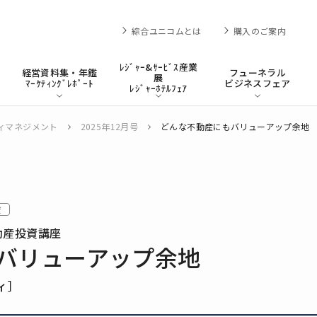
綜合ユニコムとは
購入のご案内
ﾚｼﾞｬｰ&ｻｰﾋﾞｽ産業
経営資料集・年鑑
フューネラル
展
ﾏｰｹﾃｨﾝｸﾞﾚﾎﾟｰﾄ
ビジネスフェア
ﾚｼﾞｬｰﾎﾃﾙﾌｪｱ
ィマネジメント
2025年12月号
どんな不動産にもバリューアップ余地
資
動産投資講座
バリューアップ余地
ィ］