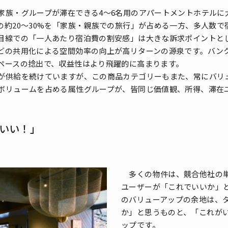
族・グループが滞在できる4～6名用のアパートメントホテルに
の約20～30%を「家族・親族での旅行」が占める一方、多人数
目線での「一人あたり宿泊費の割安感」は大きな訴求ポイントと
の共用化による空間効率の向上が高リターンの源泉です。バン
ペースの捻出で、収益性はより飛躍的に高まります。
供給を続けていますが、この商品カテゴリーもまた、常にバリ
ボリュームを占める属性グループが、皆同じ価値観、所得、滞在
いい！」
多くの物件は、競合他社の単
ユーザーが「これでいいか」
のバリューアップの余地は、
か」と思うものと、「これが
ップです。