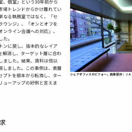
室、個室」という30年前から
市場トレンドからかけ離れてい
単なる執務室ではなく、「セ
ラウンジ」、「オンとオフを
オンライン会議への対応」、
した。
トンに戻し、抜本的なレイア
を解消し、ターゲット層に合わ
しました。結果、賃料は倍以
現しました。この事例は、表層
シェアオフィスのビフォー。画像提供：ＪＡ
セプトを根本から転換し、ター
リューアップの好例と言えま
求