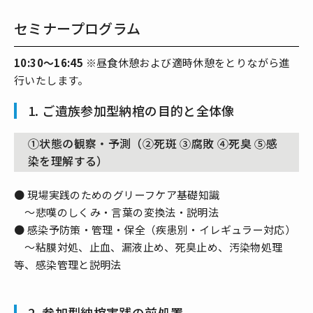
セミナープログラム
10:30～16:45
※昼食休憩および適時休憩をとりながら進
行いたします。
1. ご遺族参加型納棺の目的と全体像
①状態の観察・予測（②死斑 ③腐敗 ④死臭 ⑤感
染を理解する）
● 現場実践のためのグリーフケア基礎知識
～悲嘆のしくみ・言葉の変換法・説明法
● 感染予防策・管理・保全（疾患別・イレギュラー対応）
～粘膜対処、止血、漏液止め、死臭止め、汚染物処理
等、感染管理と説明法
2. 参加型納棺実践の前処置