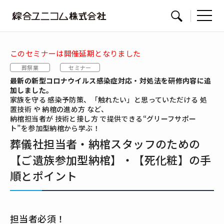
綜
サイト内検索
合
ユ
このセミナーは開催延期となりました
ニ
葬祭業
セミナー
コ
最新の新型コロナウイルス感染症対応・対処法を研修内容に追
ム
加しました。
家族を守る 感染予防策、「触れたい」と思っていただける 処
置技術 や 納棺の進め方 など、
納棺担当者が 技術と接し方 で提供できる“グリーフサポー
ト”を参加型納棺から学ぶ！
葬儀社担当者・納棺スタッフのための
【ご遺族参加型納棺】・【死化粧】の手
順とポイント
担当者必須！