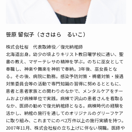
笹原 留似子（ささはら るいこ）
株式会社桜 代表取締役／復元納棺師
北海道出身。幼少の頃よりキリスト教日曜学校に通い、聖
書の教え、マザーテレサの精神を学ぶ。のちに巫女として
奉職し、神楽や舞楽を神前で奉納。3年後、巫女長とな
る。その後、病院に勤務。感染予防対策・褥瘡対策・接遇
対策委員会等の活動で専門知識の習得に努めるとともに、
患者と患者家族との関わりのなかで、メンタルケアをチー
ムおよび病棟単位で実践。病棟で沢山の患者さんを看取る
なか、医師の勧めで復元納棺師となる。病棟時代の経験を
活かし、納棺の施行を通してのオリジナルのグリーフケア
に取り組み、これまでにのべ2万件以上の施行実績を持つ。
2007年11月、株式会社桜の立ち上げに伴ない現職。医師や