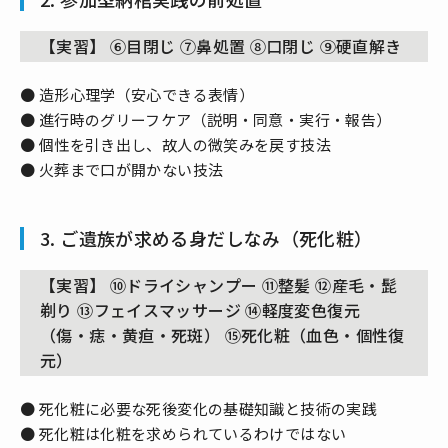
【実習】 ⑥目閉じ ⑦鼻処置 ⑧口閉じ ⑨硬直解き
● 造形心理学（安心できる表情）
● 進行時のグリーフケア（説明・同意・実行・報告）
● 個性を引き出し、故人の微笑みを戻す技法
● 火葬まで口が開かない技法
3. ご遺族が求める身だしなみ（死化粧）
【実習】 ⑩ドライシャンプー ⑪整髪 ⑫産毛・髭
剃り ⑬フェイスマッサージ ⑭軽度変色復元
（傷・痣・黄疸・死斑） ⑮死化粧（血色・個性復
元）
● 死化粧に必要な死後変化の基礎知識と技術の実践
● 死化粧は化粧を求められているわけではない