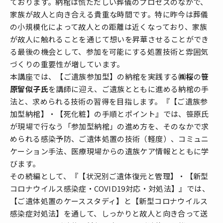
ております。納棺は慌ただしい葬儀のプロセスのなかで、
家族が故人と向き合える貴重な時間です。特に昨今は葬儀
の小規模化によって故人との距離は近くなっており、家族
が故人に触れることを通じて想いを昇華させることができ
る最後の機会として、参加を可能にする処置技術と雰囲気
づくりの重要性が増しています。
本講座では、【ご遺族参加型】の納棺を実践する
㈱桜
の
笹
原留似子氏
を講師に迎え、ご遺族とともに進める納棺の手
法と、求められる技術の習得を目指します。『【ご遺族参
加型納棺】・【死化粧】の手順とポイント』では、笹原氏
が現場で行なう「参加型納棺」の進め方を、そのなかで求
められる感染予防、ご遺体処置の技術（軽度）、コミュニ
ケーション手法、医療現場からの遺族ケア情報とともに学
びます。
その続編として、『【状況別ご遺体復元と管理】・【新型
コロナウイルス感染症・COVID19対応・対処法】』では、
【ご遺体処置のケーススタディ】と【新型コロナウイルス
感染症対処法】を通して、しっかりと故人と向き合って送