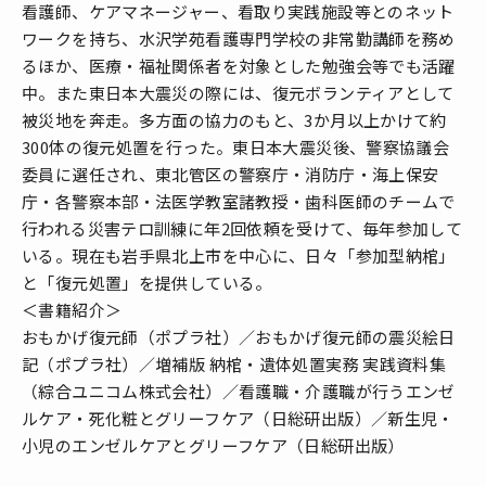
看護師、ケアマネージャー、看取り実践施設等とのネット
ワークを持ち、水沢学苑看護専門学校の非常勤講師を務め
るほか、医療・福祉関係者を対象とした勉強会等でも活躍
中。また東日本大震災の際には、復元ボランティアとして
被災地を奔走。多方面の協力のもと、3か月以上かけて約
300体の復元処置を行った。東日本大震災後、警察協議会
委員に選任され、東北管区の警察庁・消防庁・海上保安
庁・各警察本部・法医学教室諸教授・歯科医師のチームで
行われる災害テロ訓練に年2回依頼を受けて、毎年参加して
いる。現在も岩手県北上市を中心に、日々「参加型納棺」
と「復元処置」を提供している。
＜書籍紹介＞
おもかげ復元師（ポプラ社）／おもかげ復元師の震災絵日
記（ポプラ社）／増補版 納棺・遺体処置実務 実践資料集
（綜合ユニコム株式会社）／看護職・介護職が行うエンゼ
ルケア・死化粧とグリーフケア（日総研出版）／新生児・
小児のエンゼルケアとグリーフケア（日総研出版）