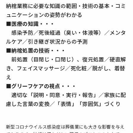
納棺業務に必要な知識の範囲・技術の基本・コミ
ュニケーションの姿勢がわかる
■医療の知識・・・
感染予防／死後経過（臭い・体液等）／メンタ
ルケア／引き継ぎ状況からの予測
■納棺処置の技術・・・
前処置（目閉じ・口閉じ）、復元処置／硬直解
き、フェイスマッサージ／死化粧／脱がし、着替
え
■グリーフケアの視点・・・
適切な「説明・同意・実行・報告」／家族に配
慮した言葉の変換／「表情」「雰囲気」づくり
新型コロナウイルス感染症は葬儀業にも大きな影響を与え