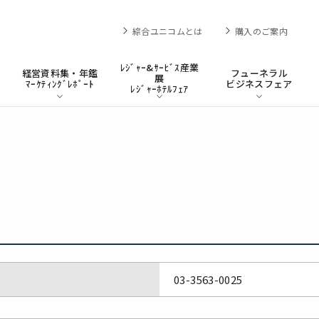
綜合ユニコムとは
購入のご案内
ﾚｼﾞｬｰ&ｻｰﾋﾞｽ産業
経営資料集・年鑑
フューネラル
展
ﾏｰｹﾃｨﾝｸﾞﾚﾎﾟｰﾄ
ビジネスフェア
ﾚｼﾞｬｰﾎﾃﾙﾌｪｱ
03-3563-0025