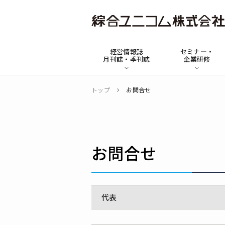
綜
合
経営情報誌
セミナー・
ユ
月刊誌・季刊誌
企業研修
ニ
コ
トップ
お問合せ
ム
お問合せ
代表