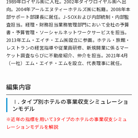
1989年ロイヤル㈱に入社。2002年ダイワロイヤル㈱へ出
向。2004年アールエヌティーホテルズ㈱に転籍。2008年本
部サポート部課長に就任。J-SOXおよび内部統制・内部監
査担当。経理・財務担当業務管理部門において全社の予算
書・予算管理・ソーシャルネットワークサービスを担当。
2013年エム・エイチ・エム㈱設立に参画。ホテル・旅館・
レストランの経営指導や従業員研修、新規開業に係るマー
ケット調査ならびに不動産紹介、仲介を担当。2021年4月
（一社）エム・エイチ・エムを設立、代表理事に就任。
編集内容
Ⅰ. タイプ別ホテルの事業収支シミュレーショ
ンモデル
※近年の指標を用いて3タイプのホテルの事業収支シミュ
レーションモデルを解説