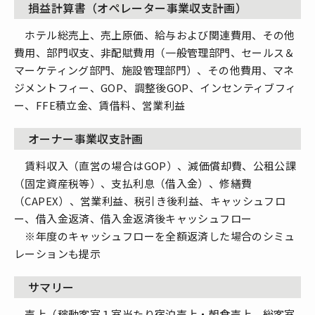
損益計算書（オペレーター事業収支計画）
ホテル総売上、売上原価、給与および関連費用、その他
費用、部門収支、非配賦費用（一般管理部門、セールス＆
マーケティング部門、施設管理部門）、その他費用、マネ
ジメントフィー、GOP、調整後GOP、インセンティブフィ
ー、FFE積立金、賃借料、営業利益
オーナー事業収支計画
賃料収入（直営の場合はGOP）、減価償却費、公租公課
（固定資産税等）、支払利息（借入金）、修繕費
（CAPEX）、営業利益、税引き後利益、キャッシュフロ
ー、借入金返済、借入金返済後キャッシュフロー
※年度のキャッシュフローを全額返済した場合のシミュ
レーションも提示
サマリー
売上（稼動客室１室当たり宿泊売上・朝食売上、総客室