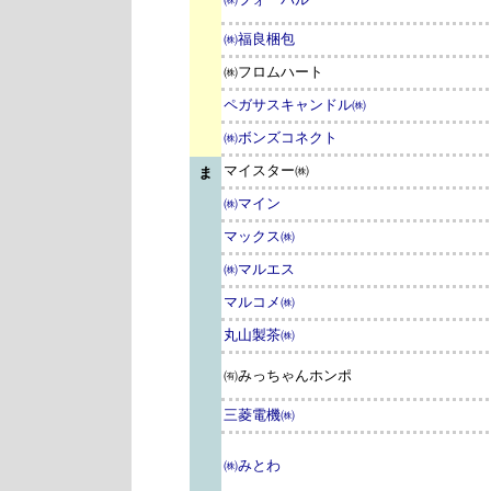
㈱福良梱包
㈱フロムハート
ペガサスキャンドル㈱
㈱ボンズコネクト
マイスター㈱
ま
㈱マイン
マックス㈱
㈱マルエス
マルコメ㈱
丸山製茶㈱
㈲みっちゃんホンポ
三菱電機㈱
㈱みとわ