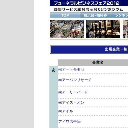
出展企業一
企業名
㈲アートモモセ
あ
㈱アーバンリサーチ
㈱アーリーバード
㈱アイズ・オン
㈱アイル
アイワ広告㈱