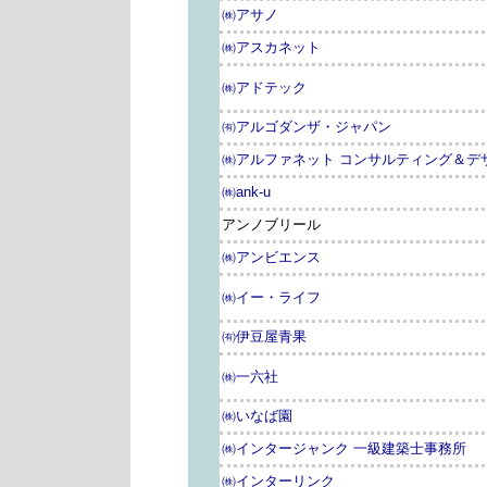
㈱アサノ
㈱アスカネット
㈱アドテック
㈲アルゴダンザ・ジャパン
㈱アルファネット コンサルティング＆デ
㈱ank-u
アンノブリール
㈱アンビエンス
㈱イー・ライフ
㈲伊豆屋青果
㈱一六社
㈱いなば園
㈱インタージャンク 一級建築士事務所
㈱インターリンク