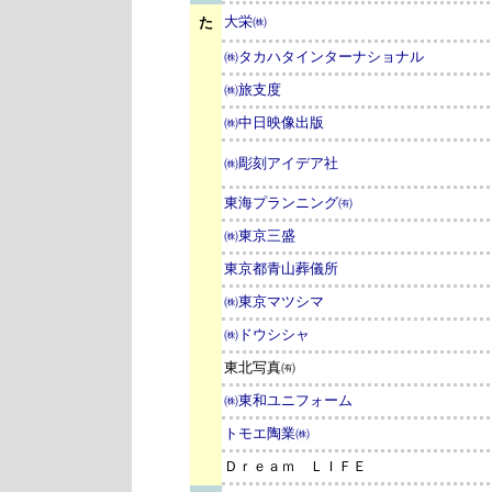
大栄㈱
た
㈱タカハタインターナショナル
㈱旅支度
㈱中日映像出版
㈱彫刻アイデア社
東海プランニング㈲
㈱東京三盛
東京都青山葬儀所
㈱東京マツシマ
㈱ドウシシャ
東北写真㈲
㈱東和ユニフォーム
トモエ陶業㈱
Ｄｒｅａｍ ＬＩＦＥ