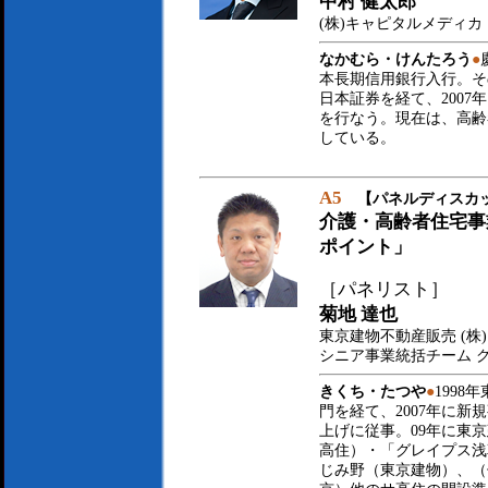
中村 健太郎
(株)キャピタルメディカ
なかむら・けんたろう
●
本長期信用銀行入行。そ
日本証券を経て、200
を行なう。現在は、高齢
している。
A5
【パネルディスカ
介護・高齢者住宅事
ポイント」
［パネリスト］
菊地 達也
東京建物不動産販売 (株
シニア事業統括チーム 
きくち・たつや
●
1998
門を経て、2007年に
上げに従事。09年に東京
高住）・「グレイプス浅
じみ野（東京建物）、（