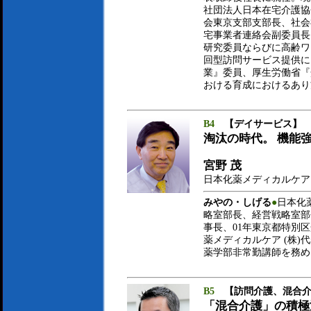
社団法人日本在宅介護協
会東京支部支部長、社会
宅事業者連絡会副委員長
研究委員ならびに高齢ワ
回型訪問サービス提供に
業』委員、厚生労働省『
おける育成におけるあり
B4
【デイサービス】
淘汰の時代。 機能
宮野 茂
日本化薬メディカルケア 
みやの・しげる
●
日本化
略室部長、経営戦略室部
事長、01年東京都特別
薬メディカルケア (株)
薬学部非常勤講師を務め
B5
【訪問介護、混合介
「混合介護」の積極