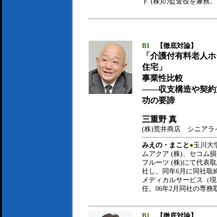
ト (株)の監査役を兼務。
B1
【徹底対論】
「介護付有料老人ホ
住宅」
事業性比較
――収支構造や契約
功の要諦
三重野 真
(株)荒井商店 シニア
みえの・まこと
●
玉川大
ムアクア (株)、セコム損
フルーツ (株)にて代表取
社し、同年6月に同社取締
メディカルサービス（現
任。06年2月同社の専
B1
【徹底対論】