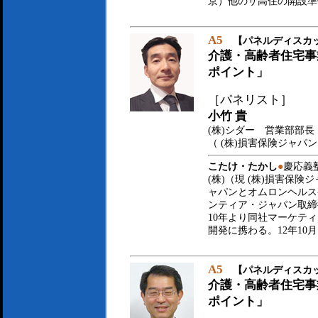
京）他のサ高住の開設準
A5
【パネルディスカ
介護・高齢者住宅事
ポイント」
［パネリスト］
小竹 貴
(株)シダー 営業部部長
（ (株)損害保険ジャパ
こたけ・たかし
●
慶応義
(株)（現 (株)損害保険
ャパンとオムロンヘルスケ
ンティア・ジャパン取締
10年より同社マーケテ
開発に携わる。12年10
A5
【パネルディスカ
介護・高齢者住宅事
ポイント」