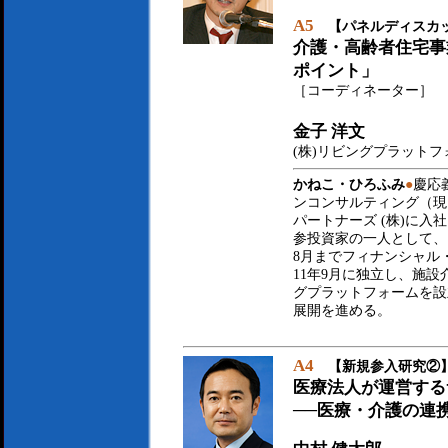
A5
【パネルディスカ
介護・高齢者住宅事
ポイント」
［コーディネーター］
金子 洋文
(株)リビングプラット
かねこ・ひろふみ
●
慶応
ンコンサルティング（現
パートナーズ (株)に入
参投資家の一人として、
8月までフィナンシャル
11年9月に独立し、施設
グプラットフォームを設
展開を進める。
A4
【新規参入研究②
医療法人が運営する
──医療・介護の連