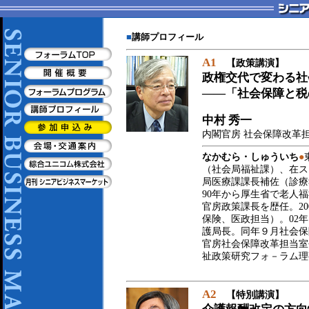
■
講師プロフィール
A1
【政策講演】
政権交代で変わる社
――「社会保障と税
中村 秀一
内閣官房 社会保障改革
なかむら・しゅういち
●
（社会局福祉課）、在ス
局医療課課長補佐（診療
90年から厚生省で老人
官房政策課長を歴任。2
保険、医政担当）。02
護局長。同年９月社会保
官房社会保障改革担当室
祉政策研究フォ－ラム理
A2
【特別講演】