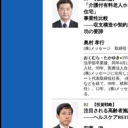
「介護付有料老人ホ
住宅」
事業性比較
――収支構造や契約
功の要諦
奥村 孝行
(株)メッセージ 取締役
おくむら・たかゆき
●
1
法学部卒業後、同年4月に
入社。99年、医療法人自
(株)メッセージに出向し
ート代表取締役社長、 
などを経て、08年、積和
任）。12年、 (株)メ
る。
B2
【投資戦略】
注目される高齢者施
――ヘルスケアREI