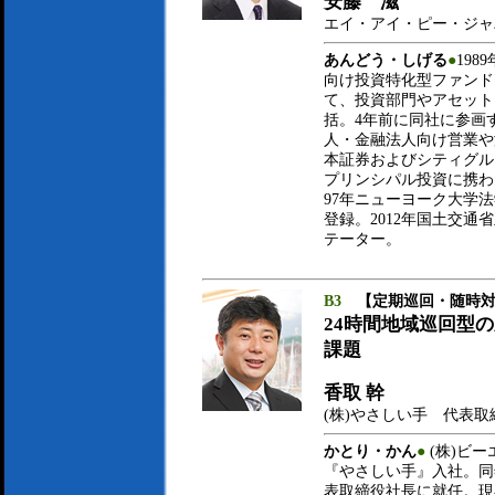
安藤 滋
エイ・アイ・ピー・ジャ
あんどう・しげる
●
19
向け投資特化型ファンド
て、投資部門やアセット
括。4年前に同社に参画
人・金融法人向け営業や
本証券およびシティグル
プリンシパル投資に携わ
97年ニューヨーク大学
登録。2012年国土交通
テーター。
B3
【定期巡回・随時
24時間地域巡回型
課題
香取 幹
(株)やさしい手 代表取
かとり・かん
●
(株)ビー
『やさしい手』入社。同
表取締役社長に就任。現