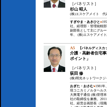
［パネリスト］
杉山 昭人
(株)エスケアメイト 
すぎやま・あきひと
●
1
社。経理部・管理統轄部
副部長として主にグルー
年、 (株)エスケアメ
A5
【パネルディスカ
介護・高齢者住宅事
ポイント」
［パネリスト］
荻田 修
(株)明光ネットワーク
おぎた・おさむ
●
198
現コニカミノルタヘルスケ
大興電子通信 (株)管
社の取締役を兼務。201
社。経営企画部長（現職