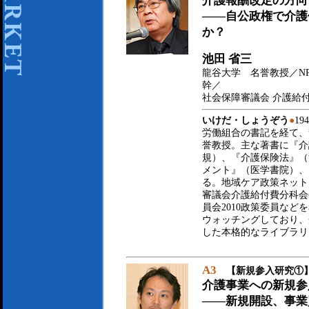
介護報酬改定の方向
――自公政権で介護
か？
池田 省三
龍谷大学 名誉教授／N
幹／
社会保障審議会 介護給
いけだ・しょうぞう
●
1
労働組合の書記を経て、龍
誉教授。主な著書に『介
規）、『介護保険法』（
メント』（医学書院）、
る。地域ケア政策ネット
審議会介護給付費分科会
員会2010政策委員など
ウォッチングしており、
した本格的なライブラリ
A3
【新規参入研究①
介護事業への新規参
――新規開設、事業