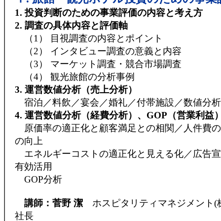
1. 投資判断のための事業評価の内容と考え方
2. 調査の具体内容と評価軸
（1） 目視調査の内容とポイント
（2） インタビュー調査の意義と内容
（3） マーケット調査・競合市場調査
（4） 観光旅館の分析事例
3. 運営数値分析（売上分析）
宿泊／料飲／宴会／婚礼／付帯施設／数値分析
4. 運営数値分析（経費分析）、GOP（営業利益
原価率の適正化と顧客満足との相関／人件費の
の向上
エネルギーコストの適正化と見える化／広告宣
有効活用
GOP分析
講師：菅野 潔
ホスピタリティマネジメント(
社長