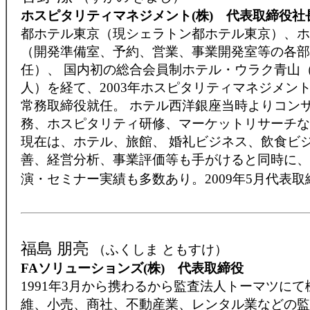
ホスピタリティマネジメント(株) 代表取締役社
都ホテル東京（現シェラトン都ホテル東京）、ホ
（開発準備室、予約、営業、事業開発室等の各部
任）、 国内初の総合会員制ホテル・ウラク青山
人）を経て、2003年ホスピタリティマネジメント
常務取締役就任。 ホテル西洋銀座当時よりコン
務、ホスピタリティ研修、マーケットリサーチな
現在は、ホテル、旅館、 婚礼ビジネス、飲食ビ
善、経営分析、事業評価等も手がけると同時に、
演・セミナー実績も多数あり。2009年5月代表
福島 朋亮
（ふくしま ともすけ）
FAソリューションズ(株) 代表取締役
1991年3月から携わるから監査法人トーマツに
維、小売、商社、不動産業、レンタル業などの監