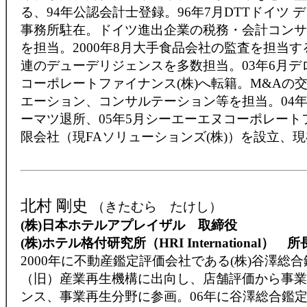
る、94年公認会計士登録。96年7月DTTドイツ 
事務所駐在。ドイツ進出企業の税務・会計コンサ
を担当。2000年8月大手食品会社の監査を担当す
連のデューデリジェンスを多数担当。03年6月デ
コーポレートファイナンス(株)へ転籍。M&Aの
エーション、コンサルテーション等を担当。04年
ーマツ退所、05年5月シーエーエヌコーポレート
限会社（現FAソリューションズ(株)）を設立、
北村 剛史
（きたむら たけし）
(株)日本ホテルアプレイザル 取締役
(株)ホテル格付研究所（HRI International） 所
2000年に不動産鑑定評価会社である(株)谷澤総
（旧）産業再生機構に出向し、店舗評価から事業
ンス、事業再生分野に参画。06年に谷澤総合鑑