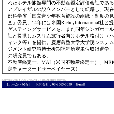
れたホテル旅館専門の不動産鑑定評価会社である(
アプレイザルの設立メンバーとして転籍し、現在
部科学省「国立青少年教育施設の組織・制度の見
査」委員、14年には米国RicheyInternational
ゲスティングサービスを、また同年シンガポールCresce
社と提携しムスリム旅行者向けホテル格付け（ハ
ィング等）を提供。慶應義塾大学大学院システム
ジメント研究科博士後期課程所定単位取得退学、
の研究員でもある。
不動産鑑定士、MAI（米国不動産鑑定士）、MRI
定チャータードサーベイヤーズ）
Copyright 2015 SOGO UNICOM Co.,ltd. All rights reserved.
［ホームへ戻る］
お問合せ：03-3563-0099
E-mail