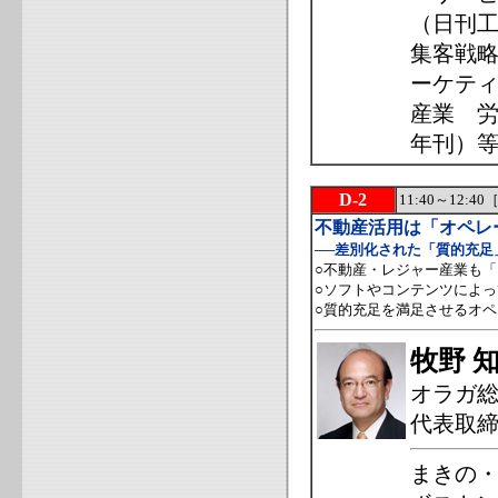
（日刊工
集客戦
ーケティ
産業 労
年刊）
D-2
11:40～12
不動産活用は「オペレ
──差別化された「質的充足
○不動産・レジャー産業も
○ソフトやコンテンツによ
○質的充足を満足させるオ
牧野 
オラガ
代表取
まきの・