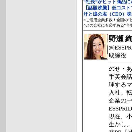
“社長”がヒット商品に?
【話題沸騰】低コスト
汗と涙の塩（CEO）
○ご活用企業多数！全国の“
○どの会社にも必ずある“今
野瀬 
㈱ESSP
取締役 08
のせ・あ
手英会
理する
入社。転
企業の中
ESSP
現在、
生かし、