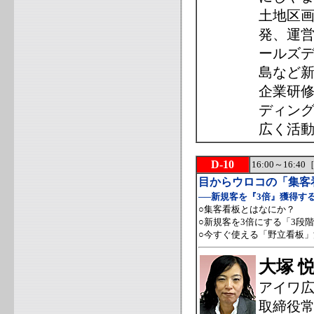
土地区画
発、運営
ールズデ
島など新
企業研修
ディン
広く活
D-10
16:00～16
目からウロコの「集客
──新規客を『3倍』獲得す
○集客看板とはなにか？
○新規客を3倍にする「3段
○今すぐ使える「野立看板」
大塚 
アイワ
取締役