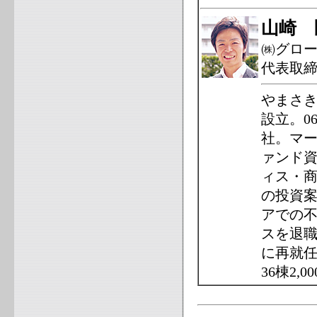
山崎 
㈱グロ
代表取
やまさき
設立。0
社。マ
ァンド
ィス・
の投資案
アでの不
スを退職
に再就
36棟2,