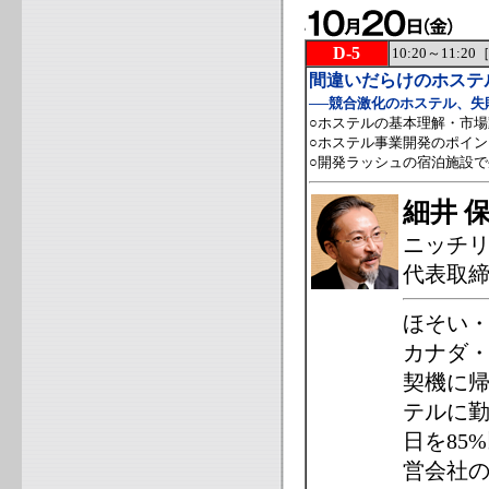
D-5
10:20～11:
間違いだらけのホステ
──競合激化のホステル、失
○ホステルの基本理解・市
○ホステル事業開発のポイ
○開発ラッシュの宿泊施設
細井 
ニッチ
代表取
ほそい・
カナダ・
契機に
テルに勤
日を85
営会社