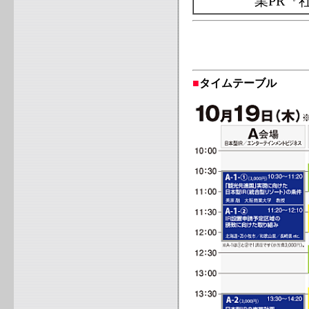
業PR『
■
タイムテーブル