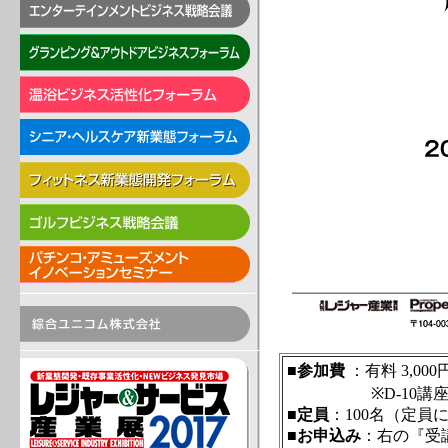
■
参加費
：有料 3,0
※D-10講座の
■
定員
：100名（定
■
お申込み
：右の『受