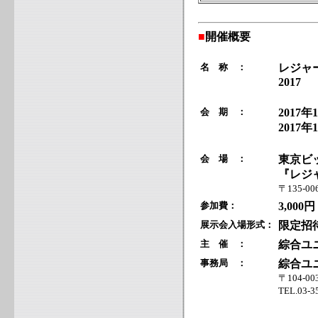
■
開催概要
名 称 ：
レジャ
2017
会 期 ：
2017年
2017年
会 場 ：
東京ビ
『レジ
〒135-0
参加費：
3,000円
展示会入場形式：
限定招
主 催 ：
綜合ユ
事務局 ：
綜合ユ
〒104-
TEL.03-