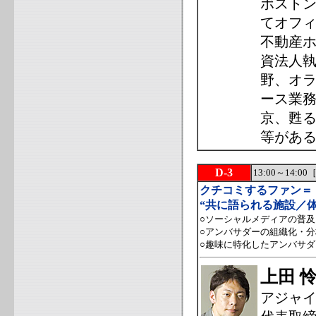
ボスト
てオフィ
不動産
資法人
野、オ
ース業
京、甦
等があ
D-3
13:00～14:
クチコミするファン＝
“共に語られる施設／
○ソーシャルメディアの普
○アンバサダーの組織化・
○趣味に特化したアンバサ
上田 
アジャ