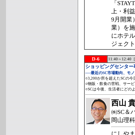
「STA
上・利益
9月開業）
業）を施
にホテル
ジェク
D-6
11:40～12:
ショッピングセンター
──最近のSC市場動向、モ
○3,200か所を超えたSCの
○物販・飲食の苦戦、サー
○SCは今後、生活者にどの
西山 
㈱SC＆
岡山理
にしやま