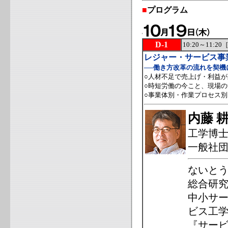
■
プログラム
D-1
10:20～11:
レジャー・サービス事
──働き方改革の流れを契機
○人材不足で売上げ・利益
○時短労働の今こと、現場
○事業体別・作業プロセス
内藤 
工学博
一般社
ないとう
総合研
中小サ
ビス工学
『サー