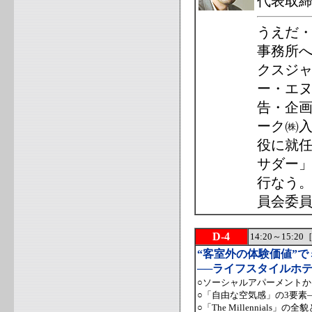
代表取締
うえだ・
事務所へ
クスジ
ー・エヌ
告・企画
ーク㈱入
役に就
サダー
行なう
員会委
D-4
14:20～15
“客室外の体験価値”
──ライフスタイルホ
○ソーシャルアパーメント
○「自由な空気感」の3要素
○「The Millennials