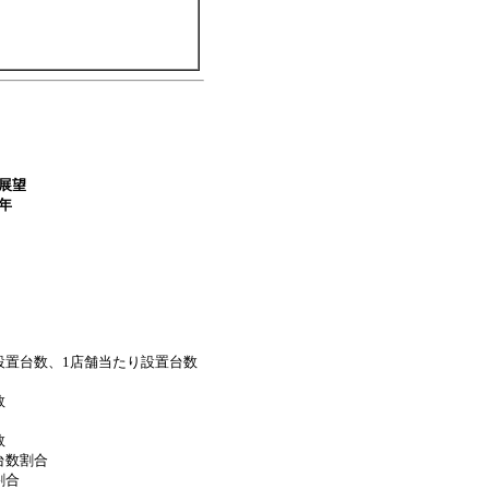
の展望
7年
設置台数、1店舗当たり設置台数
数
数
台数割合
割合