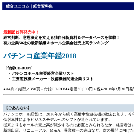
綜合ユニコム｜経営資料集
最新版 好評発売中！
経営判断、意思決定を支える独自分析資料＆データベースを収載！
有力企業50社の最新業績＆ホール企業全社売上高ランキング
パチンコ産業年鑑2018
［付録CD-ROM］
・ パチンコホール主要経営企業リスト
・ 主要遊技機メーカー・設備機器関連企業リスト
●A4判／縦型／350頁＋付録CD-ROM●定価50,000円＋税●2018年3月30日
【ごあんない】
パチンコホール経営は、2016年から続く高射幸性遊技機の撤去に加え、今
低射幸性によるビジネスモデルへのシフトが迫られています。
従来よりもホールの売上高が減少するのは必至とみられるなか、経営者は
新規出店、リニューアル、M＆A、異業種への進出など、次の展開に向け