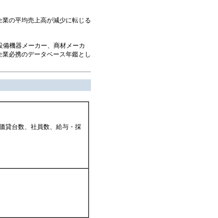
企業の平均売上高が減少に転じる
設備機器メーカー、商材メーカ
企業必携のデータベース年鑑とし
価貸台数、社員数、給与・採