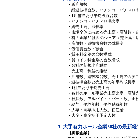
・総店舗数
・総遊技機台数、パチンコ・パチスロ
・1店舗当たり平均設置台数
・パチンコ・パチスロ機比率
・総売上高、成長率
・市場全体に占める売上高・店舗数・
・有力企業50社内のシェア（売上高・
・店舗数・遊技機台数の成長率
・低価貸台数・割合
・貸玉料金別の台数構成
・貸コイン料金別の台数構成
・各社の新規出店動向
・売上高・利益の推移
・店舗数、遊技機台数、売上高のカテ
・遊技機台数と売上高の年平均成長率
・1社当たり平均売上高
・各社のホール事業売上高比率、店舗
・社員数、アルバイト・パート数、正
・給与、平均年齢、平均勤続年数
・大卒・高卒採用人数、初任給
・大卒・高卒採用予定人数
3. 大手有力ホール企業50社の最新
【掲載企業】