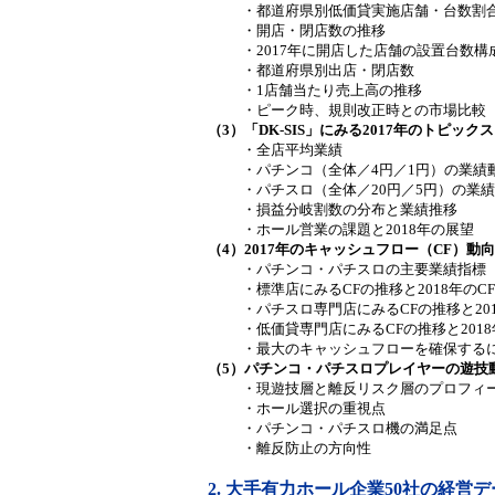
・都道府県別低価貸実施店舗・台数割
・開店・閉店数の推移
・2017年に開店した店舗の設置台数構
・都道府県別出店・閉店数
・1店舗当たり売上高の推移
・ピーク時、規則改正時との市場比較
（3）「DK-SIS」にみる2017年のトピックス
・全店平均業績
・パチンコ（全体／4円／1円）の業績
・パチスロ（全体／20円／5円）の業
・損益分岐割数の分布と業績推移
・ホール営業の課題と2018年の展望
（4）2017年のキャッシュフロー（CF）動向
・パチンコ・パチスロの主要業績指標
・標準店にみるCFの推移と2018年のC
・パチスロ専門店にみるCFの推移と201
・低価貸専門店にみるCFの推移と2018
・最大のキャッシュフローを確保する
（5）パチンコ・パチスロプレイヤーの遊技
・現遊技層と離反リスク層のプロフィ
・ホール選択の重視点
・パチンコ・パチスロ機の満足点
・離反防止の方向性
2. 大手有力ホール企業50社の経営